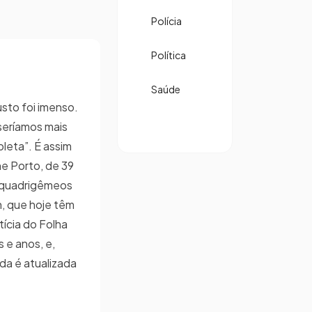
Polícia
Política
Saúde
sto foi imenso.
 seríamos mais
pleta”. É assim
ne Porto, de 39
s quadrigêmeos
en, que hoje têm
tícia do Folha
 e anos, e,
da é atualizada