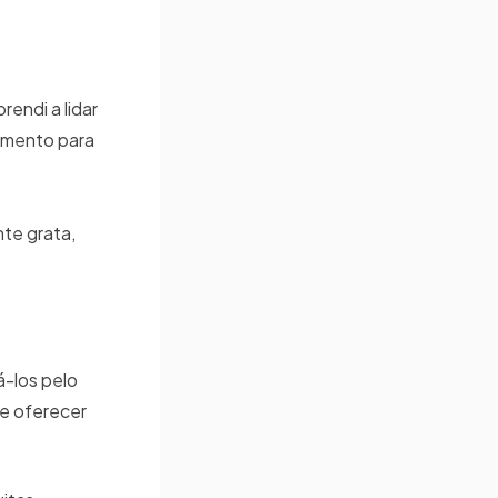
endi a lidar
zamento para
te grata,
á-los pelo
de oferecer