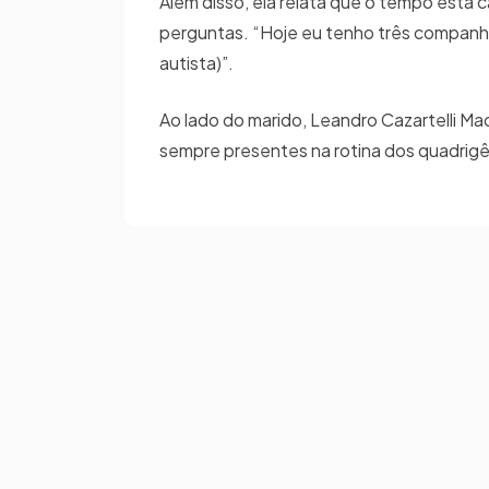
Além disso, ela relata que o tempo está 
perguntas. “Hoje eu tenho três companhe
autista)”.
Ao lado do marido, Leandro Cazartelli M
sempre presentes na rotina dos quadri