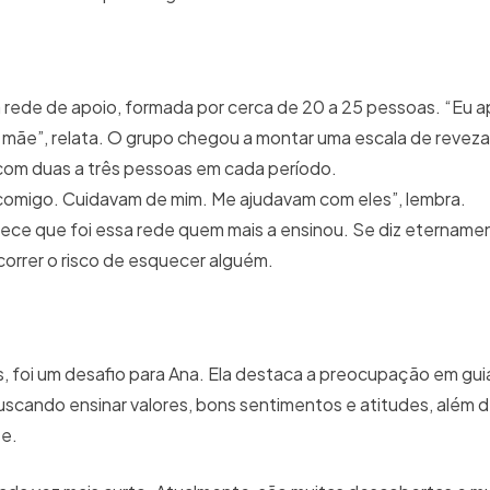
ede de apoio, formada por cerca de 20 a 25 pessoas. “Eu apr
o mãe”, relata. O grupo chegou a montar uma escala de reve
, com duas a três pessoas em cada período.
 comigo. Cuidavam de mim. Me ajudavam com eles”, lembra.
hece que foi essa rede quem mais a ensinou. Se diz eternamen
correr o risco de esquecer alguém.
os, foi um desafio para Ana. Ela destaca a preocupação em gui
scando ensinar valores, bons sentimentos e atitudes, além 
te.