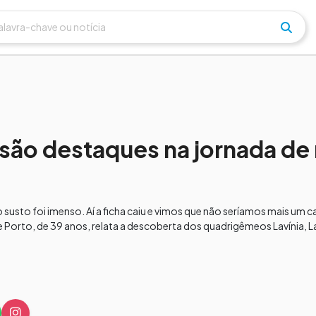
a são destaques na jornada d
susto foi imenso. Aí a ficha caiu e vimos que não seríamos mais um ca
 Porto, de 39 anos, relata a descoberta dos quadrigêmeos Lavínia, Lar