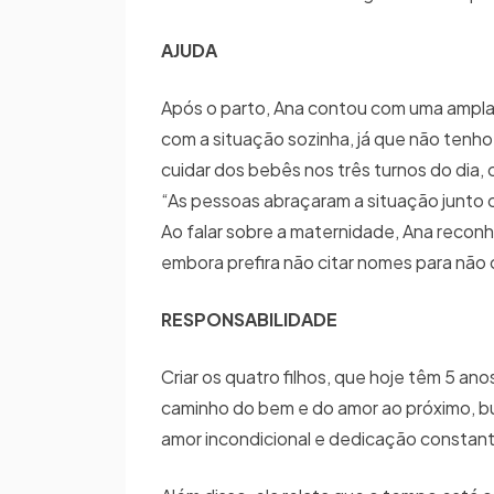
AJUDA
Após o parto, Ana contou com uma ampla r
com a situação sozinha, já que não tenh
cuidar dos bebês nos três turnos do dia
“As pessoas abraçaram a situação junto
Ao falar sobre a maternidade, Ana recon
embora prefira não citar nomes para não 
RESPONSABILIDADE
Criar os quatro filhos, que hoje têm 5 an
caminho do bem e do amor ao próximo, bu
amor incondicional e dedicação constan