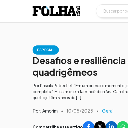
ESPECIAL
Desafios e resiliênci
quadrigêmeos
Por Priscila Petrecheli “Em um primeiro momento, o 
completa”. É assim que a farmacêutica Ana Caroline
que hoje têm 5 anos de […]
Por: Amorim
•
10/05/2025
•
Geral
Compartilhe este artigo