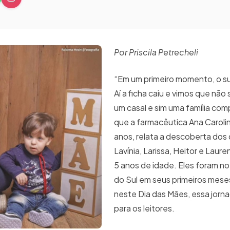
Por Priscila Petrecheli
“Em um primeiro momento, o su
Aí a ficha caiu e vimos que não
um casal e sim uma família com
que a farmacêutica Ana Caroli
anos, relata a descoberta do
Lavínia, Larissa, Heitor e Laur
5 anos de idade. Eles foram no
do Sul em seus primeiros meses
neste Dia das Mães, essa jorna
para os leitores.