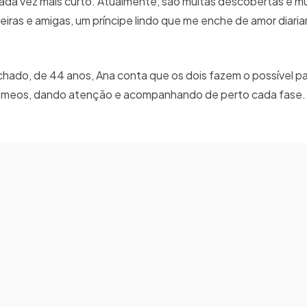
cada vez mais curto. Atualmente, são muitas descobertas e m
iras e amigas, um príncipe lindo que me enche de amor diaria
achado, de 44 anos, Ana conta que os dois fazem o possível p
gêmeos, dando atenção e acompanhando de perto cada fase.