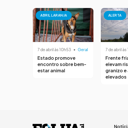
ABRIL LARANJA
ALERTA
7 de abril às 10h53
•
Geral
7 de abril às
Estado promove
Frente fri
encontro sobre bem-
elevam ri
estar animal
granizo e
elevados
Notíc