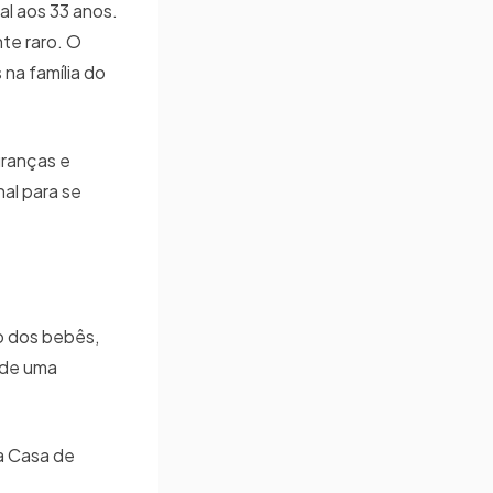
al aos 33 anos.
te raro. O
 na família do
uranças e
al para se
o dos bebês,
 de uma
a Casa de