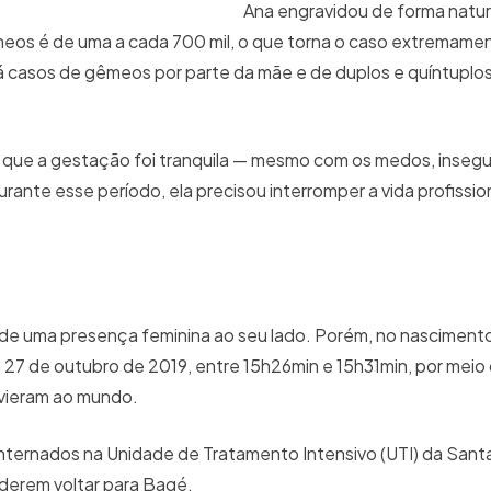
Ana engravidou de forma natur
os é de uma a cada 700 mil, o que torna o caso extremamen
 há casos de gêmeos por parte da mãe e de duplos e quíntuplos
ta que a gestação foi tranquila — mesmo com os medos, inseg
ante esse período, ela precisou interromper a vida profission
 de uma presença feminina ao seu lado. Porém, no nasciment
 27 de outubro de 2019, entre 15h26min e 15h31min, por meio
n vieram ao mundo.
 internados na Unidade de Tratamento Intensivo (UTI) da Sant
oderem voltar para Bagé.