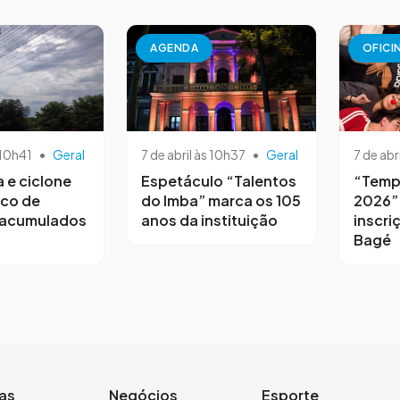
AGENDA
OFICI
 10h41
•
Geral
7 de abril às 10h37
•
Geral
7 de abr
a e ciclone
Espetáculo “Talentos
“Temp
sco de
do Imba” marca os 105
2026”
 acumulados
anos da instituição
inscri
Bagé
ias
Negócios
Esporte