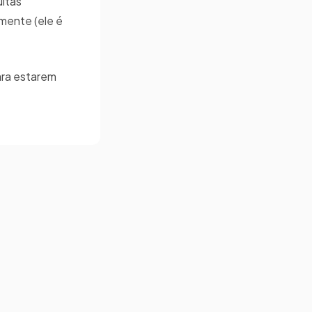
uitas
mente (ele é
ara estarem