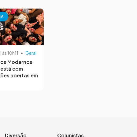
NA
il às 10h11
•
Geral
os Modernos
 está com
ções abertas em
Diversão
Colunistas