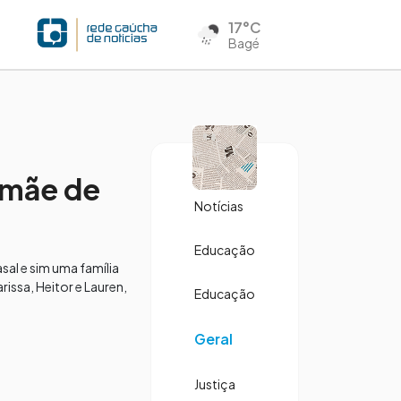
17°C
Bagé
e mãe de
Notícias
Educação
sal e sim uma família
issa, Heitor e Lauren,
Educação
Geral
Justiça