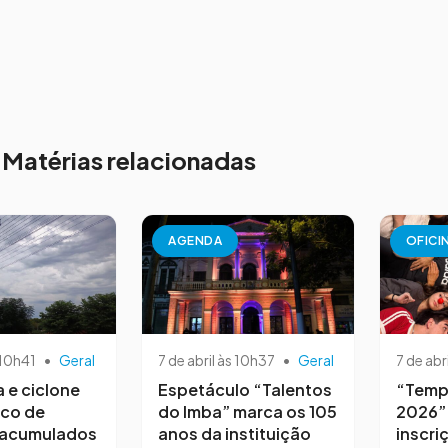
Matérias relacionadas
AGENDA
OFICI
 10h41
•
Geral
7 de abril às 10h37
•
Geral
7 de abr
a e ciclone
Espetáculo “Talentos
“Temp
sco de
do Imba” marca os 105
2026”
 acumulados
anos da instituição
inscri