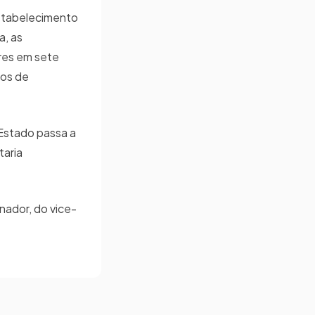
estabelecimento
a, as
ares em sete
nos de
 Estado passa a
taria
nador, do vice-