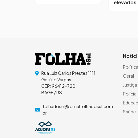
elevados
Notíc
Polític
Rua Luiz Carlos Prestes 1111
Geral
Getúlio Vargas
Justiça
CEP: 96412-720
BAGÉ / RS
Polícia
Educa
folhadosul@jornalfolhadosul.com.
Saúde
br