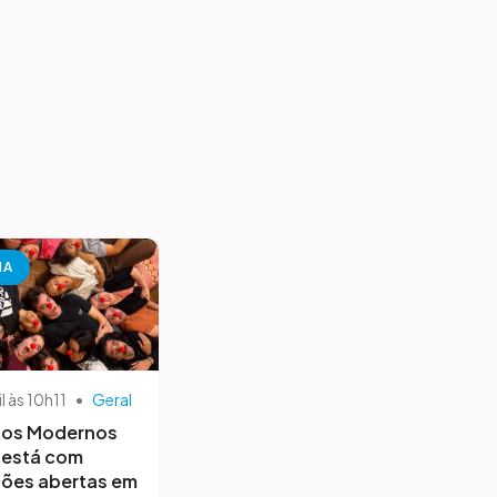
NA
il às 10h11
•
Geral
os Modernos
 está com
ções abertas em