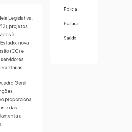
Polícia
ia Legislativa,
Política
12), projetos
tados à
Saúde
 Estado: nova
ssão (CC) e
 servidores
ecretarias.
Quadro Geral
unções
vo proporciona
os e das
ulamenta a
o.