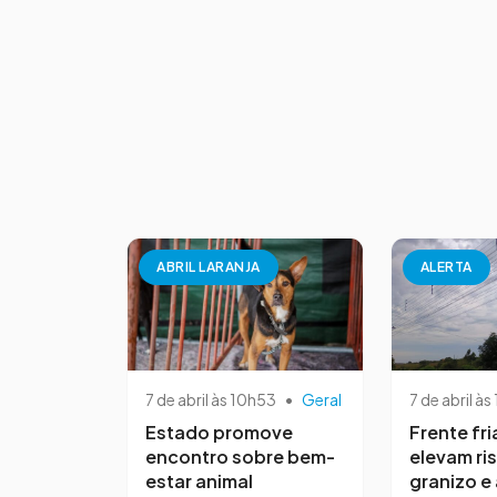
ABRIL LARANJA
ALERTA
7 de abril às 10h53
•
Geral
7 de abril às
Estado promove
Frente fri
encontro sobre bem-
elevam ri
estar animal
granizo e