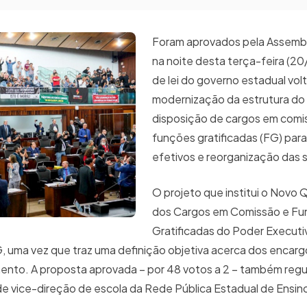
Foram aprovados pela Assemble
na noite desta terça-feira (20/
de lei do governo estadual vol
modernização da estrutura do
disposição de cargos em comi
funções gratificadas (FG) para
efetivos e reorganização das s
O projeto que institui o Novo 
dos Cargos em Comissão e F
Gratificadas do Poder Executi
G, uma vez que traz uma definição objetiva acerca dos encarg
mento. A proposta aprovada – por 48 votos a 2 – também reg
 de vice-direção de escola da Rede Pública Estadual de Ensin