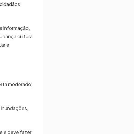
 cidadãos
 a informação,
udança cultural
tar e
lerta moderado;
, inundações,
e e deve fazer