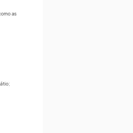
 como as
átio;