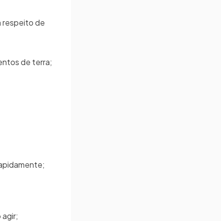
a respeito de
entos de terra;
 rapidamente;
 agir;