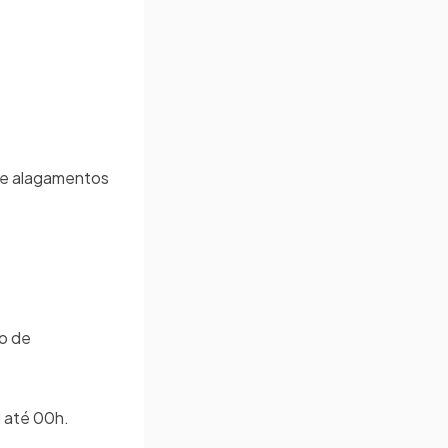
 de alagamentos
e
to de
l até 00h.