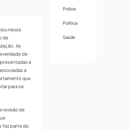
Polícia
Política
ciou nessa
o de
Saúde
ulação. As
severidade de
apresentadas a
 associadas a
ortamento que
tar para se
a revisão de
que
 faz parte do