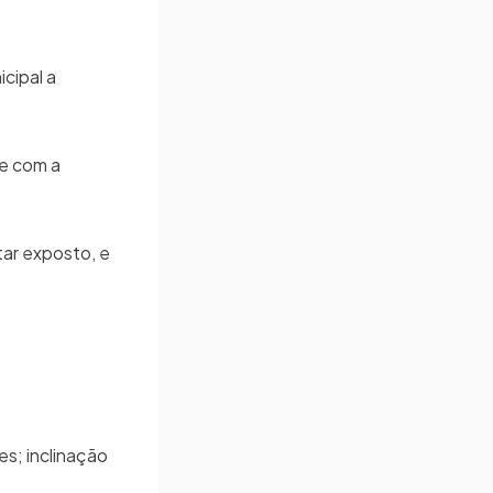
cipal a
se com a
tar exposto, e
es; inclinação