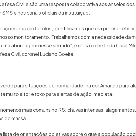
efesa Civil e são uma resposta colaborativa aos anseios dos
SMS e nos canais oficiais da instituição.
uções nos protocolos, identificamos que era preciso refinar
 nosso monitoramento. Trabalhamos com a necessidade da m
 uma abordagem nesse sentido”, explica o chefe da Casa Mili
sa Civil, coronel Luciano Boeira.
 verde para situações de normalidade; na cor Amarelo para a
erta muito alto; e roxo para alertas de ação imediata.
s fenômenos mais comuns no RS: chuvas intensas, alagamentos
tos de massa.
lista de orientações objetivas sobre o que a população pod