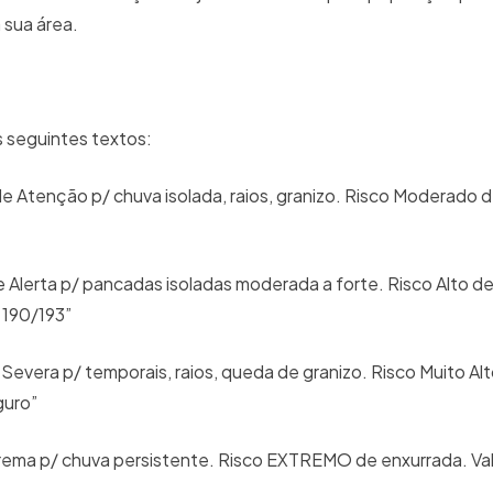
a sua área.
s seguintes textos:
de Atenção p/ chuva isolada, raios, granizo. Risco Moderado
e Alerta p/ pancadas isoladas moderada a forte. Risco Alto d
e 190/193”
 Severa p/ temporais, raios, queda de granizo. Risco Muito Al
guro”
trema p/ chuva persistente. Risco EXTREMO de enxurrada. Va