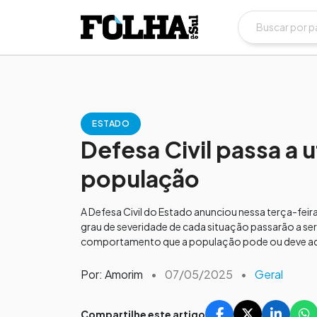
ESTADO
Defesa Civil passa a u
população
A Defesa Civil do Estado anunciou nessa terça-fei
grau de severidade de cada situação passarão a ser
comportamento que a população pode ou deve ado
Por: Amorim
•
07/05/2025
•
Geral
Compartilhe este artigo