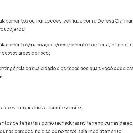
alagamentos ou inundações, verifique com a Defesa Civil muni
ros objetos;
e alagamentos/inundações/deslizamentos de terra, informe-
r dessas áreas de risco;
tingência da sua cidade e os riscos aos quais você pode es
ir.
do evento, inclusive durante a noite;
entos de terra (tais como rachaduras no terreno ou nas pared
es nas paredes, no piso ou no teto), saia imediatamente;