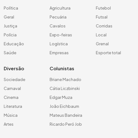
Política
Agricultura
Futebol
Geral
Pecuária
Futsal
Justiça
Cavalos
Corridas
Polícia
Expo-feiras
Local
Educação
Logística
Grenal
Saúde
Empresas
Esporte total
Diversão
Colunistas
Sociedade
Briane Machado
Carnaval
Cátia Liczbinski
Cinema
Edgar Muza
Literatura
João Eichbaum
Música
Mateus Bandeira
Artes
Ricardo Peró Job