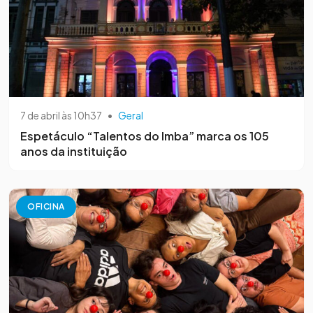
7 de abril às 10h37
•
Geral
Espetáculo “Talentos do Imba” marca os 105
anos da instituição
OFICINA