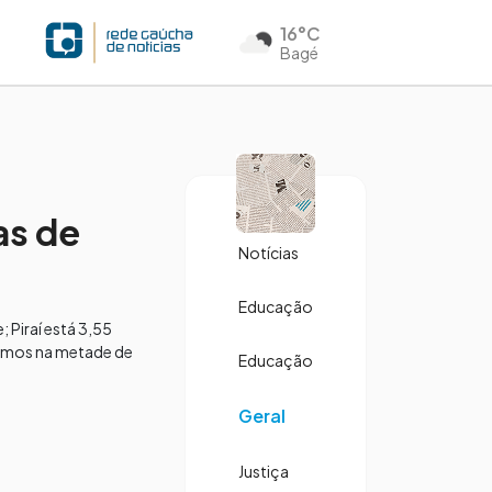
16°C
Bagé
as de
Notícias
Educação
 Piraí está 3,55
tamos na metade de
Educação
Geral
Justiça