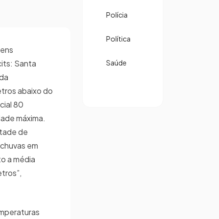
Polícia
Política
gens
its: Santa
Saúde
 da
etros abaixo do
cial 80
dade máxima.
tade de
 chuvas em
to a média
etros”,
emperaturas