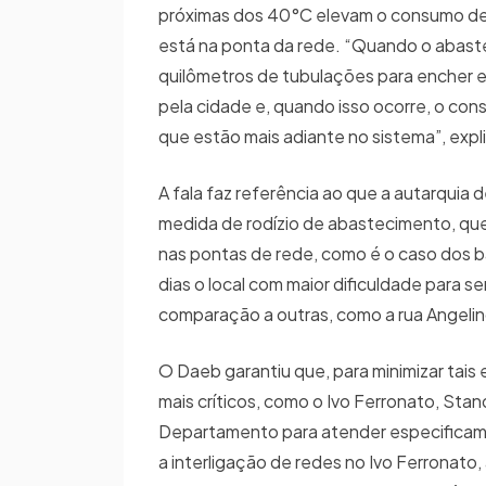
próximas dos 40°C elevam o consumo de 
está na ponta da rede. “Quando o abaste
quilômetros de tubulações para encher e
pela cidade e, quando isso ocorre, o con
que estão mais adiante no sistema”, expl
A fala faz referência ao que a autarquia
medida de rodízio de abastecimento, que 
nas pontas de rede, como é o caso dos ba
dias o local com maior dificuldade para s
comparação a outras, como a rua Angelino 
O Daeb garantiu que, para minimizar tais
mais críticos, como o Ivo Ferronato, Sta
Departamento para atender especificam
a interligação de redes no Ivo Ferronato