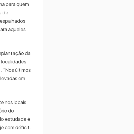
ema para quem
s de
 espalhados
para aqueles
implantação da
 localidades
. “Nos últimos
 elevadas em
e nos locais
ório do
do estudada é
je com déficit.