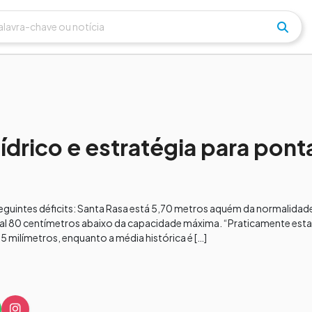
hídrico e estratégia para pont
guintes déficits: Santa Rasa está 5,70 metros aquém da normalidade;
ial 80 centímetros abaixo da capacidade máxima. “Praticamente es
 milímetros, enquanto a média histórica é […]