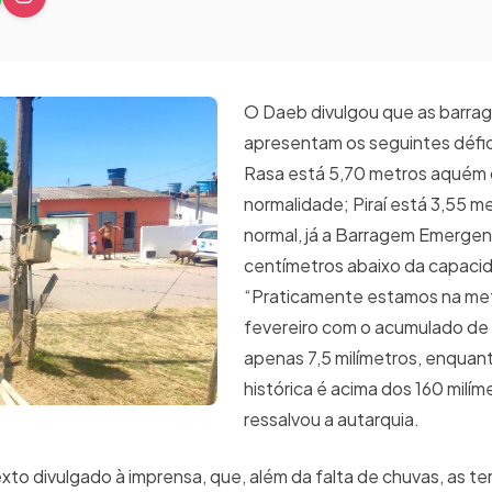
O Daeb divulgou que as barra
apresentam os seguintes défic
Rasa está 5,70 metros aquém
normalidade; Piraí está 3,55 m
normal, já a Barragem Emergen
centímetros abaixo da capaci
“Praticamente estamos na me
fevereiro com o acumulado de
apenas 7,5 milímetros, enquan
histórica é acima dos 160 milím
ressalvou a autarquia.
o divulgado à imprensa, que, além da falta de chuvas, as t