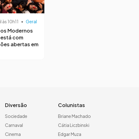
il às 10h11
•
Geral
os Modernos
 está com
ções abertas em
Diversão
Colunistas
Sociedade
Briane Machado
Carnaval
Cátia Liczbinski
Cinema
Edgar Muza