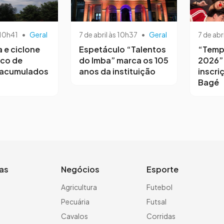
 10h41
•
Geral
7 de abril às 10h37
•
Geral
7 de abr
a e ciclone
Espetáculo “Talentos
“Temp
sco de
do Imba” marca os 105
2026”
 acumulados
anos da instituição
inscri
Bagé
ias
Negócios
Esporte
a
Agricultura
Futebol
Pecuária
Futsal
Cavalos
Corridas