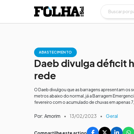
ABASTECIMENTO
Daeb divulga déficit 
rede
O Daeb divulgou que as barragens apresentam os se
metros abaixo do normal, já a Barragem Emergenc
fevereiro com o acumulado de chuvas em apenas 7,5
Por: Amorim
•
13/02/2023
•
Geral
Compartilhe este artigo