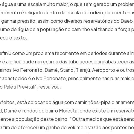
água a uma escala muito maior, o que tem gerado um probl
cimento é religado dentro da escala do rodízio, são centena
 ganhar pressão, assim como diversos reservatórios do Daeb
sumo de água pela população no caminho vai tirando a força 
icou o texto.
 definiu como um problema recorrente em períodos durante a 
é a dificuldade na recarga das tubulações para abastecer as
irros Ivo Ferronato, Damé, Stand, Tiarajú, Aeroporto e outros
er abastecido é o Ivo Ferronato, principalmente nas ruas mais
Paleti Previtali”, ressalvou.
 efeitos, está colocando água com caminhões-pipa diariament
nd, Damé e fundos do bairro Floresta, onde existe um reservat
ente a população deste bairro. “Outra medida que está sen
, a fim de oferecer um ganho de volume e vazão aos pontos ho