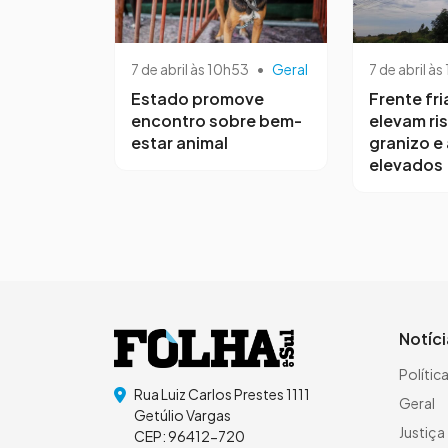
7 de abril às 10h53
•
Geral
7 de abril às
Estado promove
Frente fri
encontro sobre bem-
elevam ri
estar animal
granizo e
elevados
Notíc
Polític
Rua Luiz Carlos Prestes 1111
Geral
Getúlio Vargas
Justiça
CEP: 96412-720