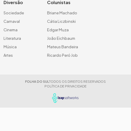
Diversão
Colunistas
Sociedade
Briane Machado
Carnaval
Cátia Liczbinski
Cinema
Edgar Muza
Literatura
João Eichbaum
Música
Mateus Bandeira
Artes
Ricardo Peró Job
FOLHA DO SUL
TODOS OS DIREITOS RESERVADOS
POLÍTICA DE PRIVACIDADE