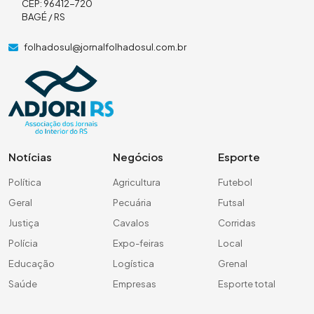
CEP: 96412-720
BAGÉ / RS
folhadosul@jornalfolhadosul.com.br
Notícias
Negócios
Esporte
Política
Agricultura
Futebol
Geral
Pecuária
Futsal
Justiça
Cavalos
Corridas
Polícia
Expo-feiras
Local
Educação
Logística
Grenal
Saúde
Empresas
Esporte total