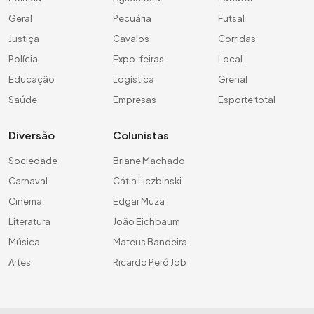
Geral
Pecuária
Futsal
Justiça
Cavalos
Corridas
Polícia
Expo-feiras
Local
Educação
Logística
Grenal
Saúde
Empresas
Esporte total
Diversão
Colunistas
Sociedade
Briane Machado
Carnaval
Cátia Liczbinski
Cinema
Edgar Muza
Literatura
João Eichbaum
Música
Mateus Bandeira
Artes
Ricardo Peró Job