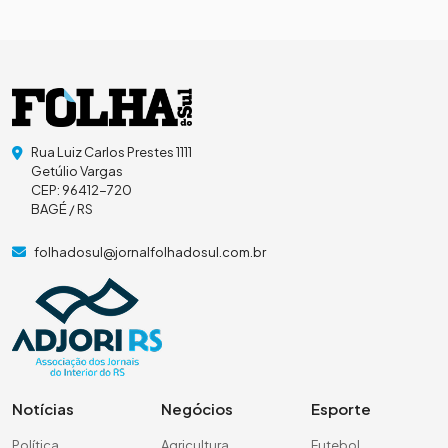
Rua Luiz Carlos Prestes 1111
Getúlio Vargas
CEP: 96412-720
BAGÉ / RS
folhadosul@jornalfolhadosul.com.br
Notícias
Negócios
Esporte
Política
Agricultura
Futebol