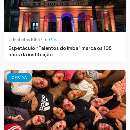
7 de abril às 10h37
•
Geral
Espetáculo “Talentos do Imba” marca os 105
anos da instituição
OFICINA