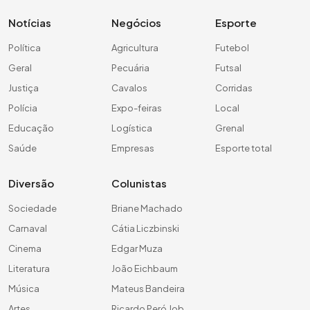
Notícias
Negócios
Esporte
Política
Agricultura
Futebol
Geral
Pecuária
Futsal
Justiça
Cavalos
Corridas
Polícia
Expo-feiras
Local
Educação
Logística
Grenal
Saúde
Empresas
Esporte total
Diversão
Colunistas
Sociedade
Briane Machado
Carnaval
Cátia Liczbinski
Cinema
Edgar Muza
Literatura
João Eichbaum
Música
Mateus Bandeira
Artes
Ricardo Peró Job