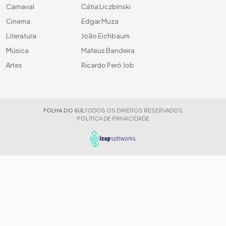
Carnaval
Cátia Liczbinski
Cinema
Edgar Muza
Literatura
João Eichbaum
Música
Mateus Bandeira
Artes
Ricardo Peró Job
FOLHA DO SUL
TODOS OS DIREITOS RESERVADOS
POLÍTICA DE PRIVACIDADE