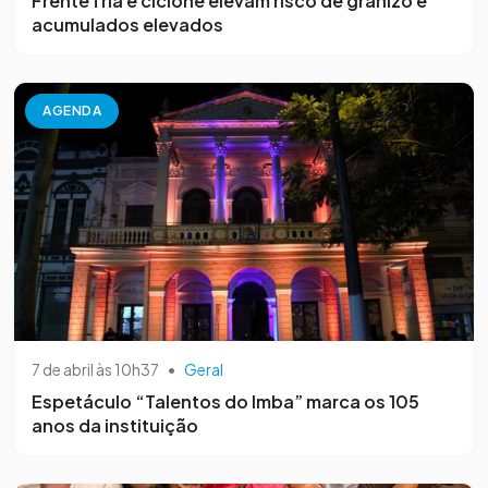
Frente fria e ciclone elevam risco de granizo e
acumulados elevados
AGENDA
7 de abril às 10h37
•
Geral
Espetáculo “Talentos do Imba” marca os 105
anos da instituição