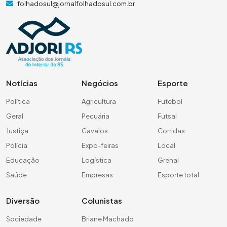
folhadosul@jornalfolhadosul.com.br
Notícias
Negócios
Esporte
Política
Agricultura
Futebol
Geral
Pecuária
Futsal
Justiça
Cavalos
Corridas
Polícia
Expo-feiras
Local
Educação
Logística
Grenal
Saúde
Empresas
Esporte total
Diversão
Colunistas
Sociedade
Briane Machado