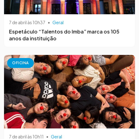
7 de abril às 10h37
•
Geral
Espetáculo “Talentos do Imba” marca os 105
anos da instituição
OFICINA
7 de abril às 10h11
•
Geral