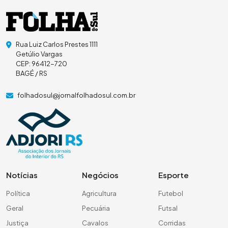
Rua Luiz Carlos Prestes 1111
Getúlio Vargas
CEP: 96412-720
BAGÉ / RS
folhadosul@jornalfolhadosul.com.br
Notícias
Negócios
Esporte
Política
Agricultura
Futebol
Geral
Pecuária
Futsal
Justiça
Cavalos
Corridas