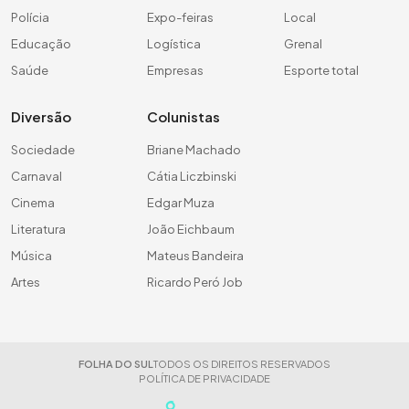
Polícia
Expo-feiras
Local
Educação
Logística
Grenal
Saúde
Empresas
Esporte total
Diversão
Colunistas
Sociedade
Briane Machado
Carnaval
Cátia Liczbinski
Cinema
Edgar Muza
Literatura
João Eichbaum
Música
Mateus Bandeira
Artes
Ricardo Peró Job
FOLHA DO SUL
TODOS OS DIREITOS RESERVADOS
POLÍTICA DE PRIVACIDADE