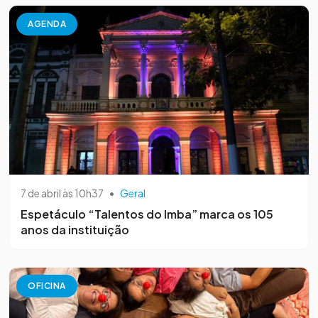
AGENDA
7 de abril às 10h37
•
Geral
Espetáculo “Talentos do Imba” marca os 105
anos da instituição
OFICINA