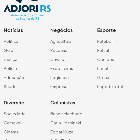
Notícias
Negócios
Esporte
Política
Agricultura
Futebol
Geral
Pecuária
Futsal
Justiça
Cavalos
Corridas
Polícia
Expo-feiras
Local
Educação
Logística
Grenal
Saúde
Empresas
Esporte total
Diversão
Colunistas
Sociedade
Briane Machado
Carnaval
Cátia Liczbinski
Cinema
Edgar Muza