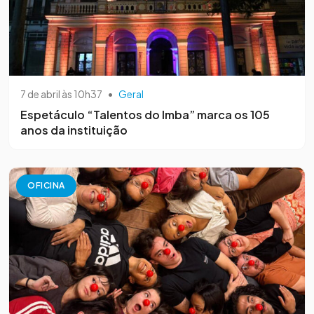
7 de abril às 10h37
•
Geral
Espetáculo “Talentos do Imba” marca os 105
anos da instituição
OFICINA