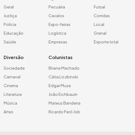
Geral
Pecuária
Futsal
Justiça
Cavalos
Corridas
Polícia
Expo-feiras
Local
Educação
Logística
Grenal
Saúde
Empresas
Esporte total
Diversão
Colunistas
Sociedade
Briane Machado
Carnaval
Cátia Liczbinski
Cinema
Edgar Muza
Literatura
João Eichbaum
Música
Mateus Bandeira
Artes
Ricardo Peró Job