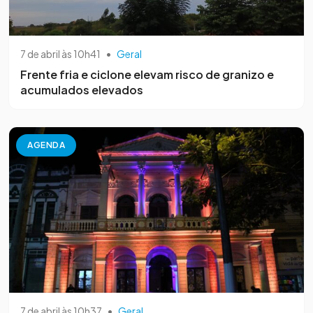
7 de abril às 10h41
•
Geral
Frente fria e ciclone elevam risco de granizo e
acumulados elevados
AGENDA
7 de abril às 10h37
•
Geral