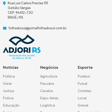
Rua Luiz Carlos Prestes 1111
Getúlio Vargas
CEP: 96412-720
BAGÉ / RS
folhadosul@jornalfolhadosul.com.br
Notícias
Negócios
Esporte
Política
Agricultura
Futebol
Geral
Pecuária
Futsal
Justiça
Cavalos
Corridas
Polícia
Expo-feiras
Local
Educação
Logística
Grenal