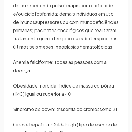
dia ou recebendo pulsoterapia com corticoide
e/ou ciclofosfamida; demais indivíduos em uso
de imunossupressores ou com imunodeficiências
primárias; pacientes oncológicos que realizaram
tratamento quimioterápico ou radioterápico nos
últimos seis meses; neoplasias hematológicas.
Anemia falciforme: todas as pessoas com a
doença.
Obesidade mórbida: índice de massa corpórea
(IMC) igual ou superior a 40.
Síndrome de down: trissomia do cromossomo 21.
Cirrose hepática: Child-Pugh (tipo de escore de