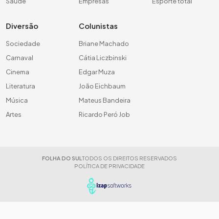
Saúde
Empresas
Esporte total
Diversão
Colunistas
Sociedade
Briane Machado
Carnaval
Cátia Liczbinski
Cinema
Edgar Muza
Literatura
João Eichbaum
Música
Mateus Bandeira
Artes
Ricardo Peró Job
FOLHA DO SUL
TODOS OS DIREITOS RESERVADOS
POLÍTICA DE PRIVACIDADE