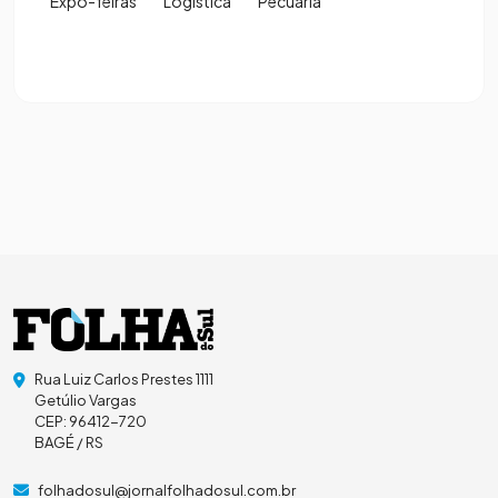
Expo-feiras
Logística
Pecuária
Rua Luiz Carlos Prestes 1111
Getúlio Vargas
CEP: 96412-720
BAGÉ / RS
folhadosul@jornalfolhadosul.com.br