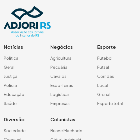
Notícias
Negócios
Esporte
Política
Agricultura
Futebol
Geral
Pecuária
Futsal
Justiça
Cavalos
Corridas
Polícia
Expo-feiras
Local
Educação
Logística
Grenal
Saúde
Empresas
Esporte total
Diversão
Colunistas
Sociedade
Briane Machado
Carnaval
Cátia Liczbinski