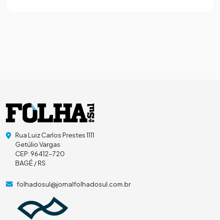
Rua Luiz Carlos Prestes 1111
Getúlio Vargas
CEP: 96412-720
BAGÉ / RS
folhadosul@jornalfolhadosul.com.br