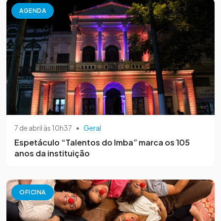
AGENDA
7 de abril às 10h37
•
Geral
Espetáculo “Talentos do Imba” marca os 105
anos da instituição
OFICINA