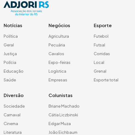
Notícias
Negócios
Esporte
Política
Agricultura
Futebol
Geral
Pecuária
Futsal
Justiça
Cavalos
Corridas
Polícia
Expo-feiras
Local
Educação
Logística
Grenal
Saúde
Empresas
Esporte total
Diversão
Colunistas
Sociedade
Briane Machado
Carnaval
Cátia Liczbinski
Cinema
Edgar Muza
Literatura
João Eichbaum