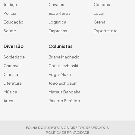
Justiça
Cavalos
Corridas
Polícia
Expo-feiras
Local
Educação
Logística
Grenal
Saúde
Empresas
Esporte total
Diversão
Colunistas
Sociedade
Briane Machado
Carnaval
Cátia Liczbinski
Cinema
Edgar Muza
Literatura
João Eichbaum
Música
Mateus Bandeira
Artes
Ricardo Peró Job
FOLHA DO SUL
TODOS OS DIREITOS RESERVADOS
POLÍTICA DE PRIVACIDADE