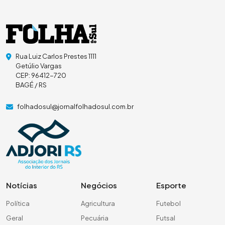
Rua Luiz Carlos Prestes 1111
Getúlio Vargas
CEP: 96412-720
BAGÉ / RS
folhadosul@jornalfolhadosul.com.br
Notícias
Negócios
Esporte
Política
Agricultura
Futebol
Geral
Pecuária
Futsal