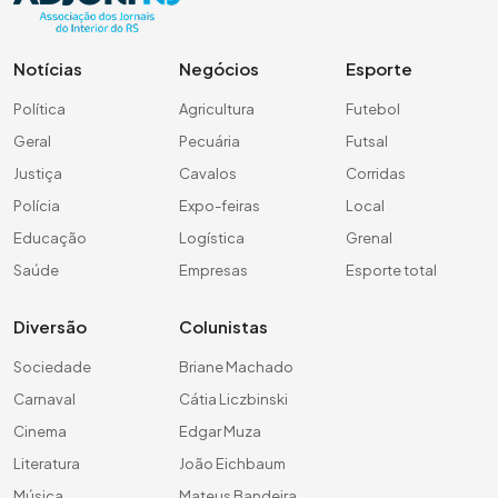
Notícias
Negócios
Esporte
Política
Agricultura
Futebol
Geral
Pecuária
Futsal
Justiça
Cavalos
Corridas
Polícia
Expo-feiras
Local
Educação
Logística
Grenal
Saúde
Empresas
Esporte total
Diversão
Colunistas
Sociedade
Briane Machado
Carnaval
Cátia Liczbinski
Cinema
Edgar Muza
Literatura
João Eichbaum
Música
Mateus Bandeira