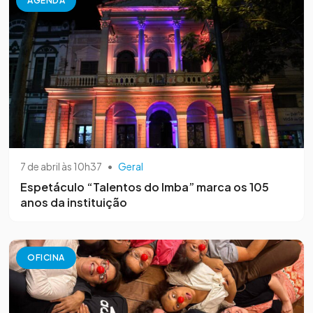
AGENDA
7 de abril às 10h37
•
Geral
Espetáculo “Talentos do Imba” marca os 105
anos da instituição
OFICINA