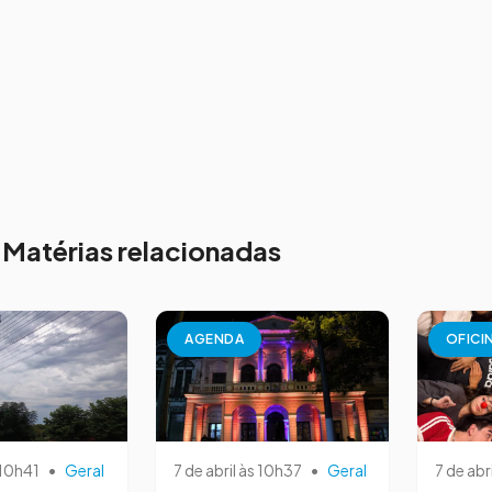
Matérias relacionadas
AGENDA
OFICI
 10h41
•
Geral
7 de abril às 10h37
•
Geral
7 de abr