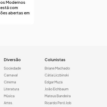
os Modernos
 está com
ções abertas em
Diversão
Colunistas
Sociedade
Briane Machado
Carnaval
Cátia Liczbinski
Cinema
Edgar Muza
Literatura
João Eichbaum
Música
Mateus Bandeira
Artes
Ricardo Peró Job