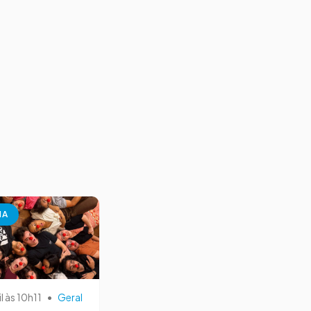
NA
il às 10h11
•
Geral