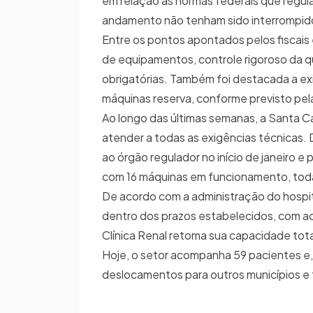
em relação às normas federais que regu
andamento não tenham sido interrompidos
Entre os pontos apontados pelos fiscai
de equipamentos, controle rigoroso da q
obrigatórias. Também foi destacada a exi
máquinas reserva, conforme previsto pela
Ao longo das últimas semanas, a Santa C
atender a todas as exigências técnicas
ao órgão regulador no início de janeiro 
com 16 máquinas em funcionamento, tod
De acordo com a administração do hospita
dentro dos prazos estabelecidos, com ac
Clínica Renal retoma sua capacidade to
Hoje, o setor acompanha 59 pacientes e, a
deslocamentos para outros municípios e 