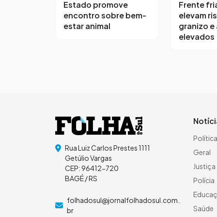
Estado promove
Frente fri
encontro sobre bem-
elevam ri
estar animal
granizo e
elevados
Notíc
Polític
Rua Luiz Carlos Prestes 1111
Geral
Getúlio Vargas
Justiça
CEP: 96412-720
BAGÉ / RS
Polícia
Educa
folhadosul@jornalfolhadosul.com.
Saúde
br