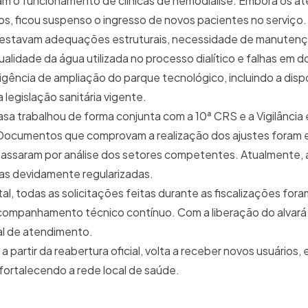
lam o funcionamento de clínicas de hemodiálise. Embora os 
, ficou suspenso o ingresso de novos pacientes no serviço
s estavam adequações estruturais, necessidade de manutençã
ualidade da água utilizada no processo dialítico e falhas e
gência de ampliação do parque tecnológico, incluindo a disp
 legislação sanitária vigente.
asa trabalhou de forma conjunta com a 10ª CRS e a Vigilânci
. Documentos que comprovam a realização dos ajustes foram
e passaram por análise dos setores competentes. Atualmente, a
as devidamente regularizadas.
l, todas as solicitações feitas durante as fiscalizações for
ompanhamento técnico contínuo. Com a liberação do alvará s
tal de atendimento.
 partir da reabertura oficial, volta a receber novos usuários,
fortalecendo a rede local de saúde.