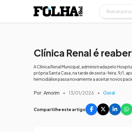
Clínica Renal é reabe
A Clínica Renal Municipal, administrada pelo Hospit
própria Santa Casa, na tarde de sexta-feira, 9/1, ap
hemodiálise passa novamente a aceitar novos pacie
Por: Amorim
•
13/01/2026
•
Geral
Compartilhe este artigo