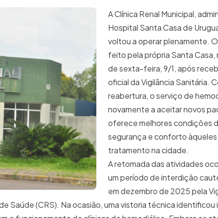
A Clínica Renal Municipal, admi
Hospital Santa Casa de Urugu
voltou a operar plenamente. O
feito pela própria Santa Casa,
de sexta-feira, 9/1, após rece
oficial da Vigilância Sanitária. 
reabertura, o serviço de hemod
novamente a aceitar novos pa
oferece melhores condições d
segurança e conforto àqueles 
tratamento na cidade.
A retomada das atividades oco
um período de interdição caute
em dezembro de 2025 pela Vig
de Saúde (CRS). Na ocasião, uma vistoria técnica identificou 