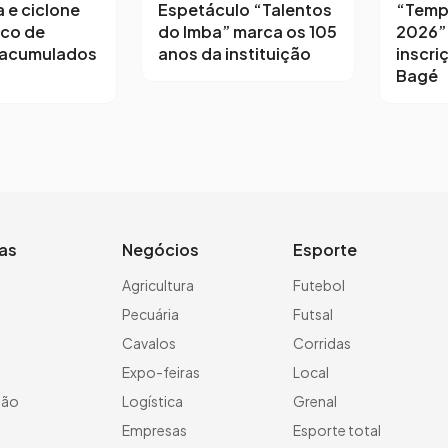
a e ciclone
Espetáculo “Talentos
“Temp
sco de
do Imba” marca os 105
2026”
 acumulados
anos da instituição
inscri
Bagé
ias
Negócios
Esporte
a
Agricultura
Futebol
Pecuária
Futsal
Cavalos
Corridas
Expo-feiras
Local
ção
Logística
Grenal
Empresas
Esporte total