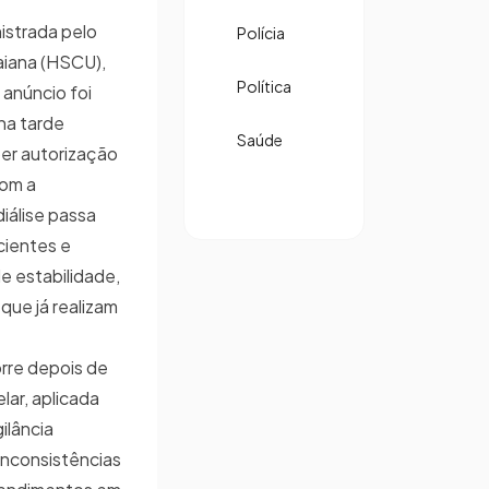
nistrada pelo
Polícia
aiana (HSCU),
Política
 anúncio foi
 na tarde
Saúde
ber autorização
Com a
iálise passa
cientes e
e estabilidade,
que já realizam
rre depois de
lar, aplicada
ilância
inconsistências