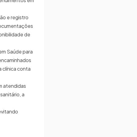
atendimentos em
.
o e registro
m documentações
onibilidade de
a em Saúde para
 encaminhados
 clínica conta
am atendidas
anitário, a
 evitando