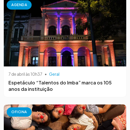
AGENDA
7 de abril às 10h37
•
Geral
Espetáculo “Talentos do Imba” marca os 105
anos da instituição
OFICINA