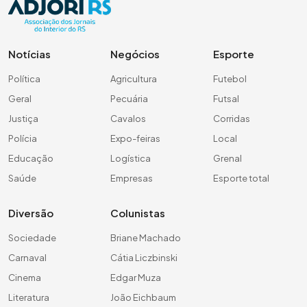
Notícias
Negócios
Esporte
Política
Agricultura
Futebol
Geral
Pecuária
Futsal
Justiça
Cavalos
Corridas
Polícia
Expo-feiras
Local
Educação
Logística
Grenal
Saúde
Empresas
Esporte total
Diversão
Colunistas
Sociedade
Briane Machado
Carnaval
Cátia Liczbinski
Cinema
Edgar Muza
Literatura
João Eichbaum