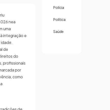
Polícia
riu
Política
 2026 nea
om uma
Saúde
à integração e
 idade.
al de
Direitos do
, profissionais
marcada por
ivência, como
ta
 tradições de