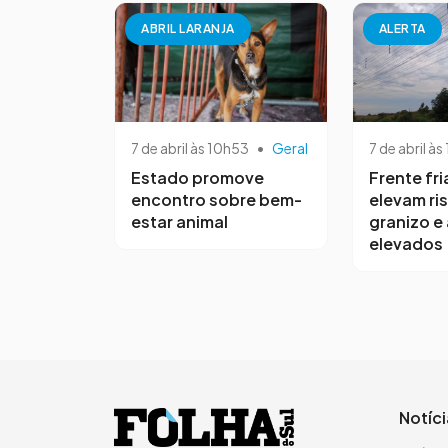
ABRIL LARANJA
ALERTA
7 de abril às 10h53
•
Geral
7 de abril às
Estado promove
Frente fri
encontro sobre bem-
elevam ri
estar animal
granizo e
elevados
Notíc