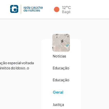
12°C
Bagé
Notícias
ação especial voltada
ireitos do Idoso, o
Educação
Educação
Geral
Justiça