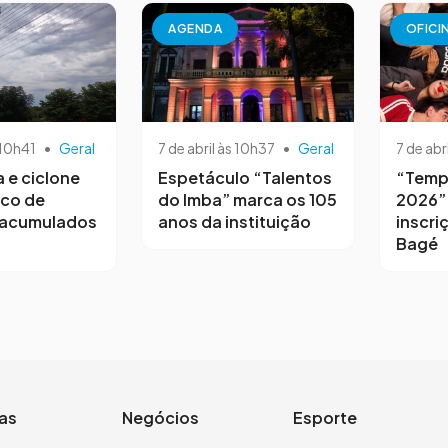
AGENDA
OFICI
 10h41
•
Geral
7 de abril às 10h37
•
Geral
7 de abr
a e ciclone
Espetáculo “Talentos
“Temp
sco de
do Imba” marca os 105
2026”
 acumulados
anos da instituição
inscri
Bagé
ias
Negócios
Esporte