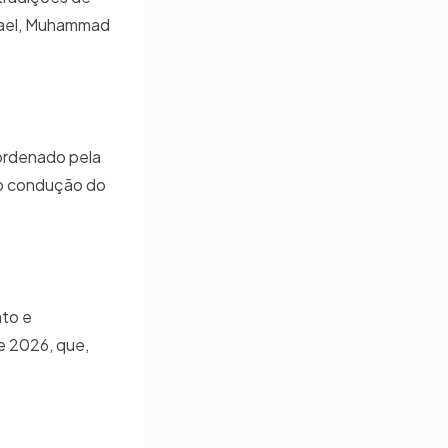
svael, Muhammad
ordenado pela
ob condução do
nto e
e 2026, que,