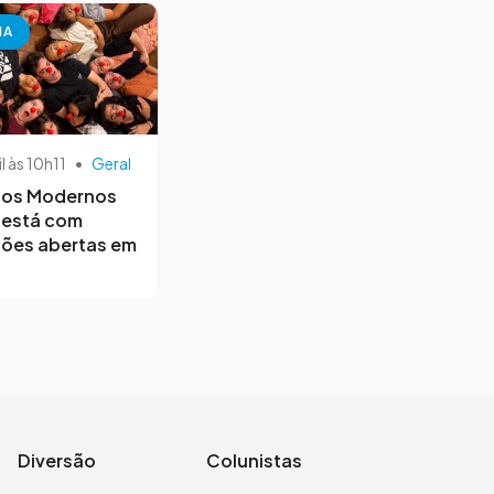
NA
il às 10h11
•
Geral
os Modernos
 está com
ções abertas em
Diversão
Colunistas