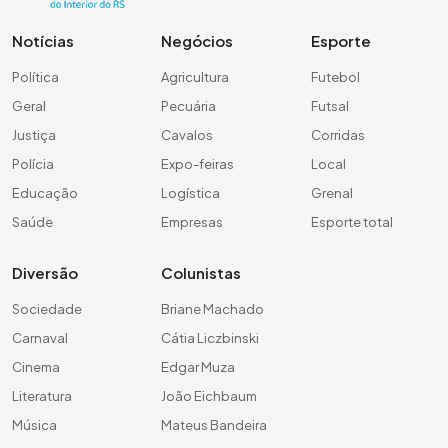
Notícias
Negócios
Esporte
Política
Agricultura
Futebol
Geral
Pecuária
Futsal
Justiça
Cavalos
Corridas
Polícia
Expo-feiras
Local
Educação
Logística
Grenal
Saúde
Empresas
Esporte total
Diversão
Colunistas
Sociedade
Briane Machado
Carnaval
Cátia Liczbinski
Cinema
Edgar Muza
Literatura
João Eichbaum
Música
Mateus Bandeira