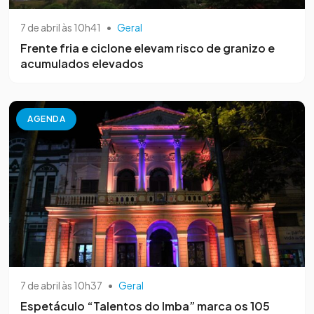
7 de abril às 10h41
•
Geral
Frente fria e ciclone elevam risco de granizo e
acumulados elevados
AGENDA
7 de abril às 10h37
•
Geral
Espetáculo “Talentos do Imba” marca os 105