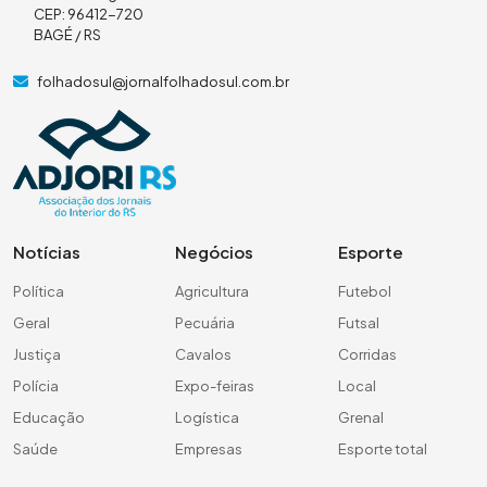
CEP: 96412-720
BAGÉ / RS
folhadosul@jornalfolhadosul.com.br
Notícias
Negócios
Esporte
Política
Agricultura
Futebol
Geral
Pecuária
Futsal
Justiça
Cavalos
Corridas
Polícia
Expo-feiras
Local
Educação
Logística
Grenal
Saúde
Empresas
Esporte total