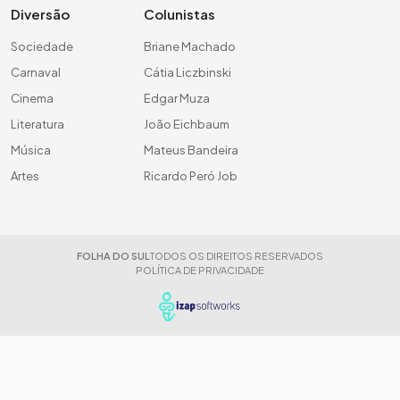
Diversão
Colunistas
Sociedade
Briane Machado
Carnaval
Cátia Liczbinski
Cinema
Edgar Muza
Literatura
João Eichbaum
Música
Mateus Bandeira
Artes
Ricardo Peró Job
FOLHA DO SUL
TODOS OS DIREITOS RESERVADOS
POLÍTICA DE PRIVACIDADE