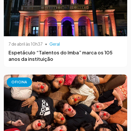
7 de abril às 10h37
•
Geral
Espetáculo “Talentos do Imba” marca os 105
anos da instituição
OFICINA