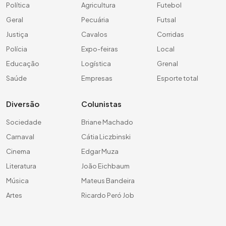
Política
Agricultura
Futebol
Geral
Pecuária
Futsal
Justiça
Cavalos
Corridas
Polícia
Expo-feiras
Local
Educação
Logística
Grenal
Saúde
Empresas
Esporte total
Diversão
Colunistas
Sociedade
Briane Machado
Carnaval
Cátia Liczbinski
Cinema
Edgar Muza
Literatura
João Eichbaum
Música
Mateus Bandeira
Artes
Ricardo Peró Job