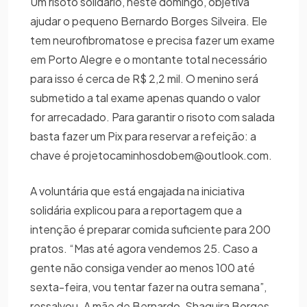
Um risoto solidário, neste domingo, objetiva
ajudar o pequeno Bernardo Borges Silveira. Ele
tem neurofibromatose e precisa fazer um exame
em Porto Alegre e o montante total necessário
para isso é cerca de R$ 2,2 mil. O menino será
submetido a tal exame apenas quando o valor
for arrecadado. Para garantir o risoto com salada
basta fazer um Pix para reservar a refeição: a
chave é projetocaminhosdobem@outlook.com.
A voluntária que está engajada na iniciativa
solidária explicou para a reportagem que a
intenção é preparar comida suficiente para 200
pratos. “Mas até agora vendemos 25. Caso a
gente não consiga vender ao menos 100 até
sexta-feira, vou tentar fazer na outra semana”,
ressalvou. A mãe de Bernardo, Shaquira Borges