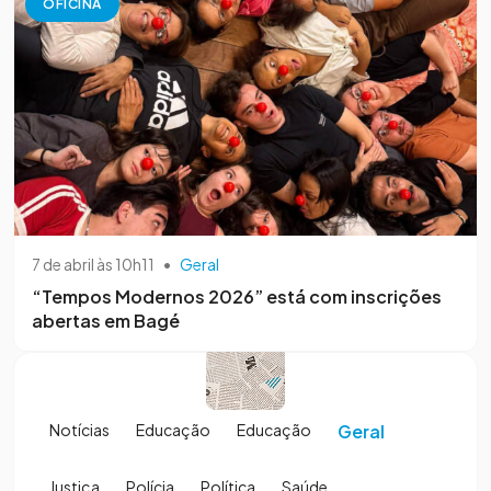
OFICINA
7 de abril às 10h11
•
Geral
“Tempos Modernos 2026” está com inscrições
abertas em Bagé
Notícias
Educação
Educação
Geral
Justiça
Polícia
Política
Saúde