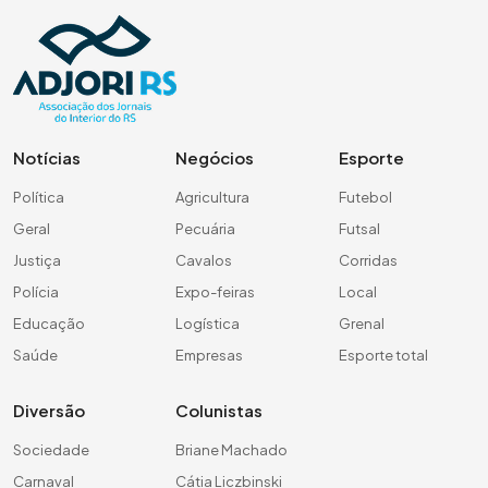
Notícias
Negócios
Esporte
Política
Agricultura
Futebol
Geral
Pecuária
Futsal
Justiça
Cavalos
Corridas
Polícia
Expo-feiras
Local
Educação
Logística
Grenal
Saúde
Empresas
Esporte total
Diversão
Colunistas
Sociedade
Briane Machado
Carnaval
Cátia Liczbinski