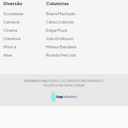
Diversão
Colunistas
Sociedade
Briane Machado
Carnaval
Cátia Liczbinski
Cinema
Edgar Muza
Literatura
João Eichbaum
Música
Mateus Bandeira
Artes
Ricardo Peró Job
FOLHA DO SUL
TODOS OS DIREITOS RESERVADOS
POLÍTICA DE PRIVACIDADE