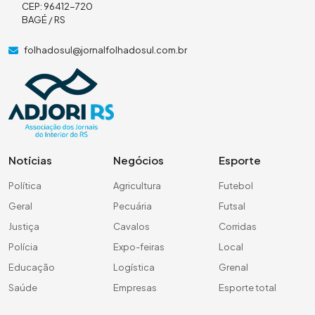
CEP: 96412-720
BAGÉ / RS
folhadosul@jornalfolhadosul.com.br
Notícias
Negócios
Esporte
Política
Agricultura
Futebol
Geral
Pecuária
Futsal
Justiça
Cavalos
Corridas
Polícia
Expo-feiras
Local
Educação
Logística
Grenal
Saúde
Empresas
Esporte total