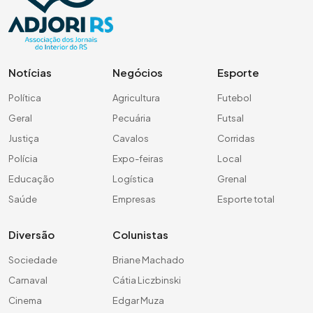
Notícias
Negócios
Esporte
Política
Agricultura
Futebol
Geral
Pecuária
Futsal
Justiça
Cavalos
Corridas
Polícia
Expo-feiras
Local
Educação
Logística
Grenal
Saúde
Empresas
Esporte total
Diversão
Colunistas
Sociedade
Briane Machado
Carnaval
Cátia Liczbinski
Cinema
Edgar Muza