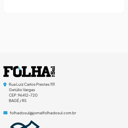
Rua Luiz Carlos Prestes 1111
Getúlio Vargas
CEP: 96412-720
BAGÉ / RS
folhadosul@jornalfolhadosul.com.br