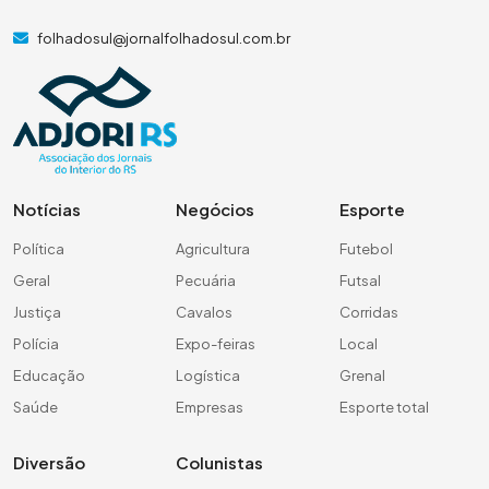
folhadosul@jornalfolhadosul.com.br
Notícias
Negócios
Esporte
Política
Agricultura
Futebol
Geral
Pecuária
Futsal
Justiça
Cavalos
Corridas
Polícia
Expo-feiras
Local
Educação
Logística
Grenal
Saúde
Empresas
Esporte total
Diversão
Colunistas