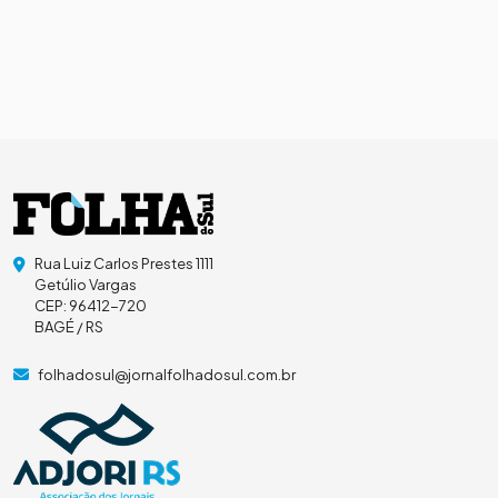
Rua Luiz Carlos Prestes 1111
Getúlio Vargas
CEP: 96412-720
BAGÉ / RS
folhadosul@jornalfolhadosul.com.br