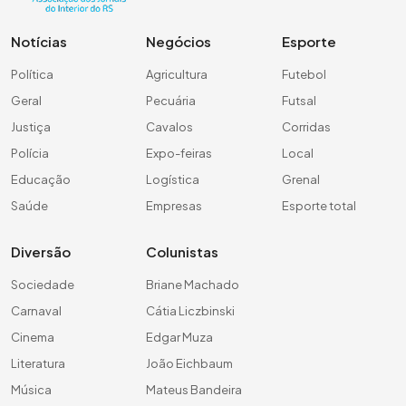
Notícias
Negócios
Esporte
Política
Agricultura
Futebol
Geral
Pecuária
Futsal
Justiça
Cavalos
Corridas
Polícia
Expo-feiras
Local
Educação
Logística
Grenal
Saúde
Empresas
Esporte total
Diversão
Colunistas
Sociedade
Briane Machado
Carnaval
Cátia Liczbinski
Cinema
Edgar Muza
Literatura
João Eichbaum
Música
Mateus Bandeira