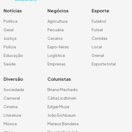
Notícias
Negócios
Esporte
Política
Agricultura
Futebol
Geral
Pecuária
Futsal
Justiça
Cavalos
Corridas
Polícia
Expo-feiras
Local
Educação
Logística
Grenal
Saúde
Empresas
Esporte total
Diversão
Colunistas
Sociedade
Briane Machado
Carnaval
Cátia Liczbinski
Cinema
Edgar Muza
Literatura
João Eichbaum
Música
Mateus Bandeira