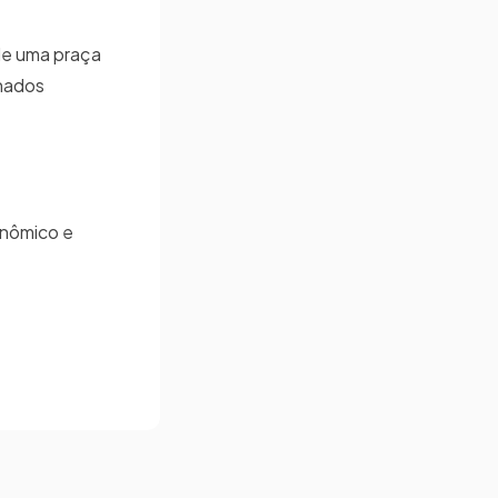
 de uma praça
inados
onômico e