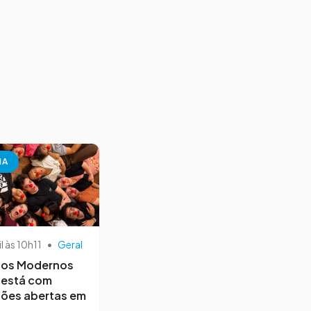
NA
il às 10h11
•
Geral
os Modernos
 está com
ções abertas em