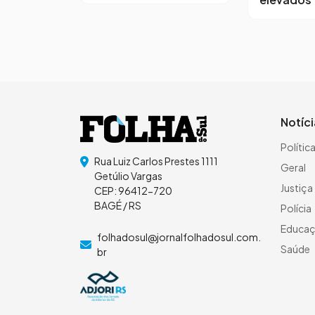
Notíc
Polític
Rua Luiz Carlos Prestes 1111
Geral
Getúlio Vargas
Justiça
CEP: 96412-720
BAGÉ / RS
Polícia
Educa
folhadosul@jornalfolhadosul.com.
Saúde
br