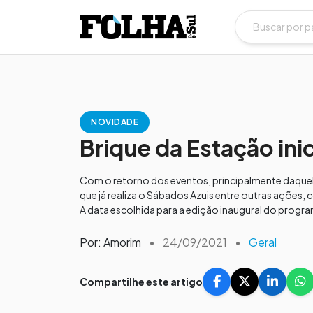
NOVIDADE
Brique da Estação ini
Com o retorno dos eventos, principalmente daquel
que já realiza o Sábados Azuis entre outras ações
A data escolhida para a edição inaugural do program
Por: Amorim
•
24/09/2021
•
Geral
Compartilhe este artigo