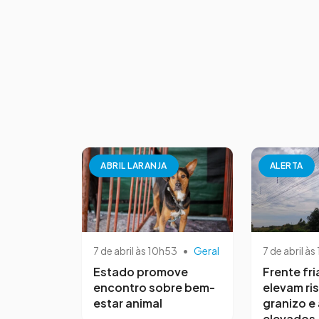
ABRIL LARANJA
ALERTA
7 de abril às 10h53
•
Geral
7 de abril às
Estado promove
Frente fri
encontro sobre bem-
elevam ri
estar animal
granizo e
elevados