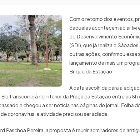
Com o retorno dos eventos, p
daqueles acontecem ao ar livre
do Desenvolvimento Econômic
(SDI), que já realiza o Sábados
outras ações, confirmou essa
lançamento de mais um progra
Brique da Estação.
A data escolhida para a edição
Ele transcorrerá no interior da Praça da Estação entre as 8h
passado e chegou a ser notícia nas páginas do jornaL Folha do
e coronavírus, a atividade precisou ser adiada.
rd Paschoa Pereira, a proposta é reunir admiradores de antig
.