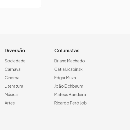
Diversão
Colunistas
Sociedade
Briane Machado
Carnaval
Cátia Liczbinski
Cinema
Edgar Muza
Literatura
João Eichbaum
Música
Mateus Bandeira
Artes
Ricardo Peró Job