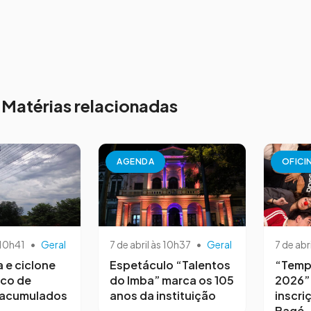
Matérias relacionadas
AGENDA
OFICI
 10h41
•
Geral
7 de abril às 10h37
•
Geral
7 de abr
a e ciclone
Espetáculo “Talentos
“Temp
sco de
do Imba” marca os 105
2026”
 acumulados
anos da instituição
inscri
Bagé