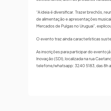
“A ideia é diversificar. Trazer brechós, r
de alimentação e apresentações musica
Mercados de Pulgas no Uruguai”, explicou
O evento traz ainda características susten
As inscrições para participar do evento
Inovação (SDI), localizada na rua Caetano
telefone/whatsapp: 3240 5183, das 8h a