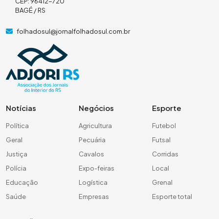
CEP: 96412-720
BAGÉ / RS
folhadosul@jornalfolhadosul.com.br
Notícias
Negócios
Esporte
Política
Agricultura
Futebol
Geral
Pecuária
Futsal
Justiça
Cavalos
Corridas
Polícia
Expo-feiras
Local
Educação
Logística
Grenal
Saúde
Empresas
Esporte total