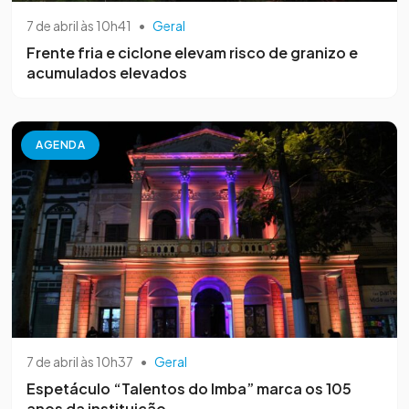
7 de abril às 10h41
•
Geral
Frente fria e ciclone elevam risco de granizo e
acumulados elevados
AGENDA
7 de abril às 10h37
•
Geral
Espetáculo “Talentos do Imba” marca os 105
anos da instituição