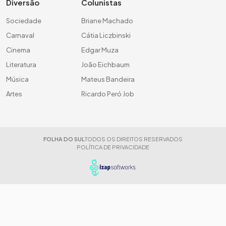
Diversão
Colunistas
Sociedade
Briane Machado
Carnaval
Cátia Liczbinski
Cinema
Edgar Muza
Literatura
João Eichbaum
Música
Mateus Bandeira
Artes
Ricardo Peró Job
FOLHA DO SUL
TODOS OS DIREITOS RESERVADOS
POLÍTICA DE PRIVACIDADE