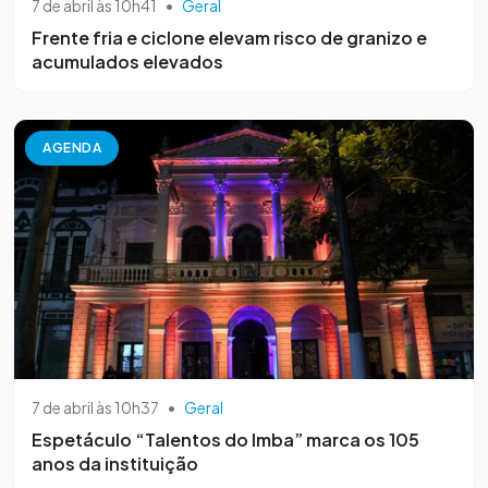
7 de abril às 10h41
•
Geral
Frente fria e ciclone elevam risco de granizo e
acumulados elevados
AGENDA
7 de abril às 10h37
•
Geral
Espetáculo “Talentos do Imba” marca os 105
anos da instituição