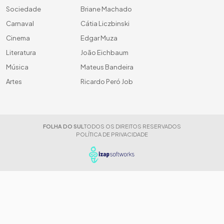
Sociedade
Briane Machado
Carnaval
Cátia Liczbinski
Cinema
Edgar Muza
Literatura
João Eichbaum
Música
Mateus Bandeira
Artes
Ricardo Peró Job
FOLHA DO SUL
TODOS OS DIREITOS RESERVADOS
POLÍTICA DE PRIVACIDADE