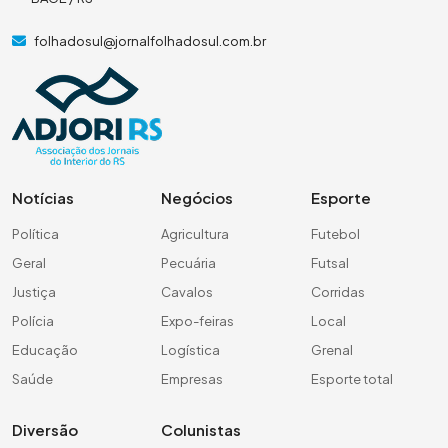
folhadosul@jornalfolhadosul.com.br
Notícias
Negócios
Esporte
Política
Agricultura
Futebol
Geral
Pecuária
Futsal
Justiça
Cavalos
Corridas
Polícia
Expo-feiras
Local
Educação
Logística
Grenal
Saúde
Empresas
Esporte total
Diversão
Colunistas