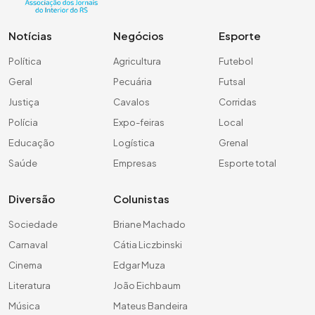
Notícias
Negócios
Esporte
Política
Agricultura
Futebol
Geral
Pecuária
Futsal
Justiça
Cavalos
Corridas
Polícia
Expo-feiras
Local
Educação
Logística
Grenal
Saúde
Empresas
Esporte total
Diversão
Colunistas
Sociedade
Briane Machado
Carnaval
Cátia Liczbinski
Cinema
Edgar Muza
Literatura
João Eichbaum
Música
Mateus Bandeira