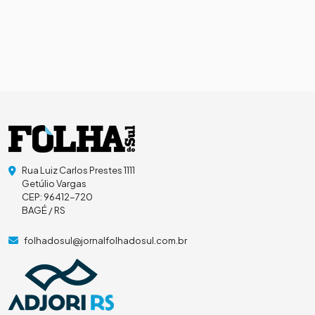
Rua Luiz Carlos Prestes 1111
Getúlio Vargas
CEP: 96412-720
BAGÉ / RS
folhadosul@jornalfolhadosul.com.br