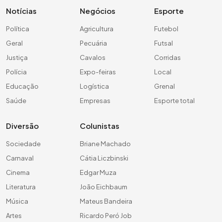
Notícias
Negócios
Esporte
Política
Agricultura
Futebol
Geral
Pecuária
Futsal
Justiça
Cavalos
Corridas
Polícia
Expo-feiras
Local
Educação
Logística
Grenal
Saúde
Empresas
Esporte total
Diversão
Colunistas
Sociedade
Briane Machado
Carnaval
Cátia Liczbinski
Cinema
Edgar Muza
Literatura
João Eichbaum
Música
Mateus Bandeira
Artes
Ricardo Peró Job