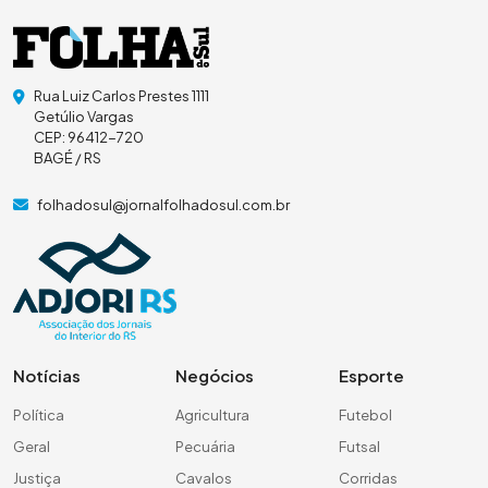
Rua Luiz Carlos Prestes 1111
Getúlio Vargas
CEP: 96412-720
BAGÉ / RS
folhadosul@jornalfolhadosul.com.br
Notícias
Negócios
Esporte
Política
Agricultura
Futebol
Geral
Pecuária
Futsal
Justiça
Cavalos
Corridas