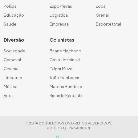
Polícia
Expo-feiras
Local
Educação
Logística
Grenal
Saúde
Empresas
Esporte total
Diversão
Colunistas
Sociedade
Briane Machado
Carnaval
Cátia Liczbinski
Cinema
Edgar Muza
Literatura
João Eichbaum
Música
Mateus Bandeira
Artes
Ricardo Peró Job
FOLHA DO SUL
TODOS OS DIREITOS RESERVADOS
POLÍTICA DE PRIVACIDADE