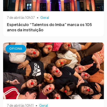
7 de abril às 10h37
•
Geral
Espetáculo “Talentos do Imba” marca os 105
anos da instituição
OFICINA
7 de abril às 10h11
•
Geral