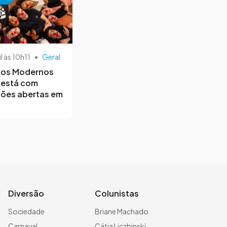
il às 10h11
•
Geral
os Modernos
 está com
ções abertas em
Diversão
Colunistas
Sociedade
Briane Machado
Carnaval
Cátia Liczbinski