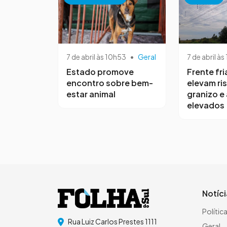
7 de abril às 10h53
•
Geral
7 de abril às
Estado promove
Frente fri
encontro sobre bem-
elevam ri
estar animal
granizo e
elevados
Notíc
Polític
Rua Luiz Carlos Prestes 1111
Geral