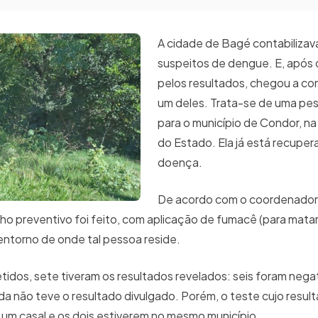
A cidade de Bagé contabilizav
suspeitos de dengue. E, após 
pelos resultados, chegou a co
um deles. Trata-se de uma pes
para o município de Condor, na
do Estado. Ela já está recuper
doença.
De acordo com o coordenador d
o preventivo foi feito, com aplicação de fumacê (para mata
entorno de onde tal pessoa reside.
tidos, sete tiveram os resultados revelados: seis foram negat
a não teve o resultado divulgado. Porém, o teste cujo result
 um casal e os dois estiverem no mesmo município.