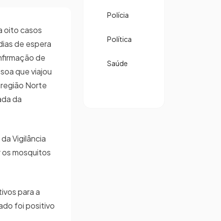
Polícia
a oito casos
Política
dias de espera
nfirmação de
Saúde
soa que viajou
 região Norte
ada da
a Vigilância
r os mosquitos
ivos para a
ado foi positivo