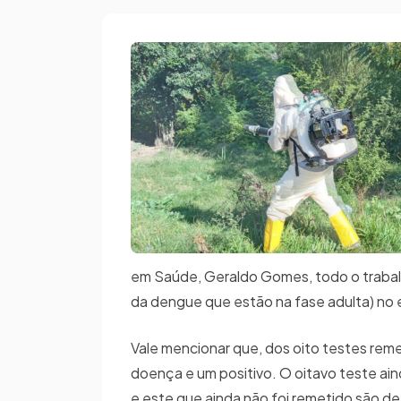
em Saúde, Geraldo Gomes, todo o trabalh
da dengue que estão na fase adulta) no 
Vale mencionar que, dos oito testes reme
doença e um positivo. O oitavo teste aind
e este que ainda não foi remetido são de