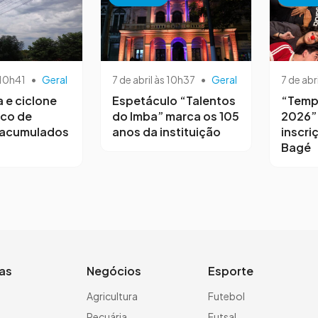
 10h41
•
Geral
7 de abril às 10h37
•
Geral
7 de abr
a e ciclone
Espetáculo “Talentos
“Temp
sco de
do Imba” marca os 105
2026”
 acumulados
anos da instituição
inscri
Bagé
ias
Negócios
Esporte
a
Agricultura
Futebol
Pecuária
Futsal