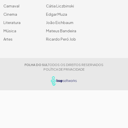
Carnaval
Cátia Liczbinski
Cinema
Edgar Muza
Literatura
João Eichbaum
Música
Mateus Bandeira
Artes
Ricardo Peró Job
FOLHA DO SUL
TODOS OS DIREITOS RESERVADOS
POLÍTICA DE PRIVACIDADE