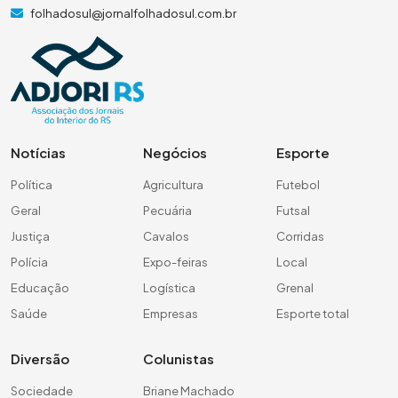
folhadosul@jornalfolhadosul.com.br
Notícias
Negócios
Esporte
Política
Agricultura
Futebol
Geral
Pecuária
Futsal
Justiça
Cavalos
Corridas
Polícia
Expo-feiras
Local
Educação
Logística
Grenal
Saúde
Empresas
Esporte total
Diversão
Colunistas
Sociedade
Briane Machado