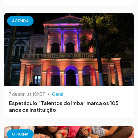
AGENDA
7 de abril às 10h37
•
Geral
Espetáculo “Talentos do Imba” marca os 105
anos da instituição
OFICINA