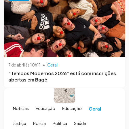
7 de abril às 10h11
•
Geral
“Tempos Modernos 2026” está com inscrições
abertas em Bagé
Notícias
Educação
Educação
Geral
Justiça
Polícia
Política
Saúde