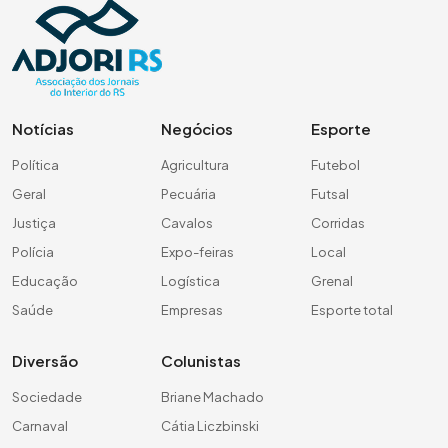
Notícias
Negócios
Esporte
Política
Agricultura
Futebol
Geral
Pecuária
Futsal
Justiça
Cavalos
Corridas
Polícia
Expo-feiras
Local
Educação
Logística
Grenal
Saúde
Empresas
Esporte total
Diversão
Colunistas
Sociedade
Briane Machado
Carnaval
Cátia Liczbinski