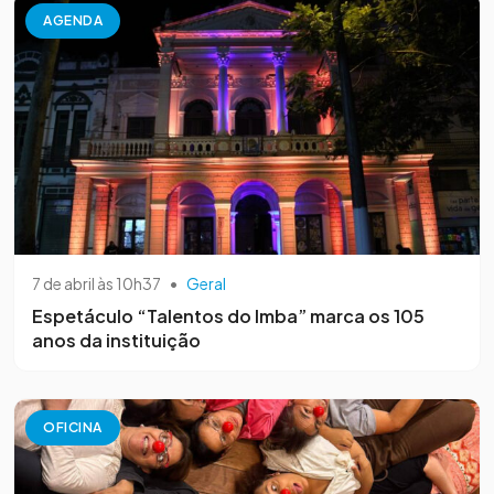
AGENDA
7 de abril às 10h37
•
Geral
Espetáculo “Talentos do Imba” marca os 105
anos da instituição
OFICINA