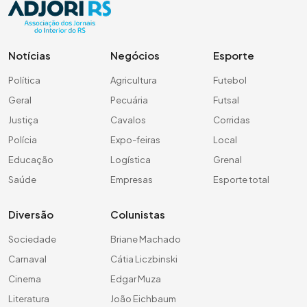
Notícias
Negócios
Esporte
Política
Agricultura
Futebol
Geral
Pecuária
Futsal
Justiça
Cavalos
Corridas
Polícia
Expo-feiras
Local
Educação
Logística
Grenal
Saúde
Empresas
Esporte total
Diversão
Colunistas
Sociedade
Briane Machado
Carnaval
Cátia Liczbinski
Cinema
Edgar Muza
Literatura
João Eichbaum