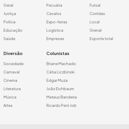
Geral
Pecuária
Futsal
Justiça
Cavalos
Corridas
Polícia
Expo-feiras
Local
Educação
Logística
Grenal
Saúde
Empresas
Esporte total
Diversão
Colunistas
Sociedade
Briane Machado
Carnaval
Cátia Liczbinski
Cinema
Edgar Muza
Literatura
João Eichbaum
Música
Mateus Bandeira
Artes
Ricardo Peró Job