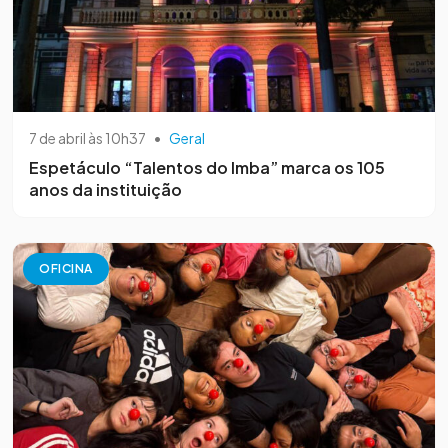
7 de abril às 10h37
•
Geral
Espetáculo “Talentos do Imba” marca os 105
anos da instituição
OFICINA