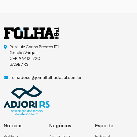
Rua Luiz Carlos Prestes 1111
Getúlio Vargas
CEP: 96412-720
BAGÉ / RS
folhadosul@jornalfolhadosul.com.br
Notícias
Negócios
Esporte
Política
Agricultura
Futebol