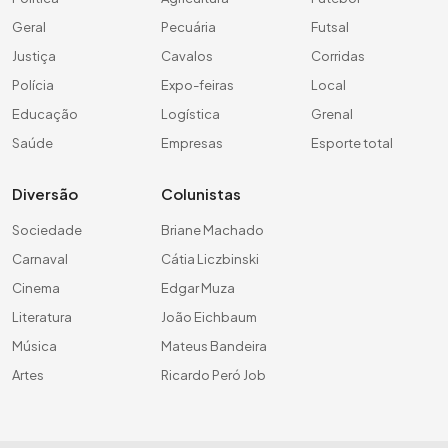
Geral
Pecuária
Futsal
Justiça
Cavalos
Corridas
Polícia
Expo-feiras
Local
Educação
Logística
Grenal
Saúde
Empresas
Esporte total
Diversão
Colunistas
Sociedade
Briane Machado
Carnaval
Cátia Liczbinski
Cinema
Edgar Muza
Literatura
João Eichbaum
Música
Mateus Bandeira
Artes
Ricardo Peró Job