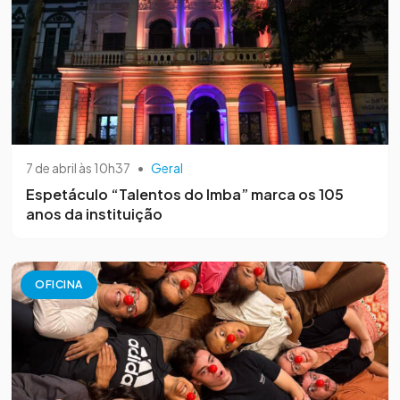
7 de abril às 10h37
•
Geral
Espetáculo “Talentos do Imba” marca os 105
anos da instituição
OFICINA