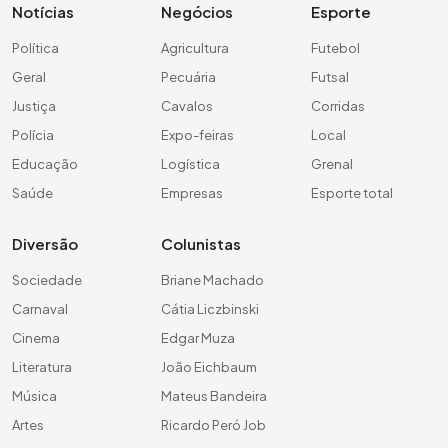
Notícias
Negócios
Esporte
Política
Agricultura
Futebol
Geral
Pecuária
Futsal
Justiça
Cavalos
Corridas
Polícia
Expo-feiras
Local
Educação
Logística
Grenal
Saúde
Empresas
Esporte total
Diversão
Colunistas
Sociedade
Briane Machado
Carnaval
Cátia Liczbinski
Cinema
Edgar Muza
Literatura
João Eichbaum
Música
Mateus Bandeira
Artes
Ricardo Peró Job