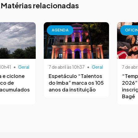
Matérias relacionadas
AGENDA
OFICI
 10h41
•
Geral
7 de abril às 10h37
•
Geral
7 de abr
a e ciclone
Espetáculo “Talentos
“Temp
sco de
do Imba” marca os 105
2026”
 acumulados
anos da instituição
inscri
Bagé