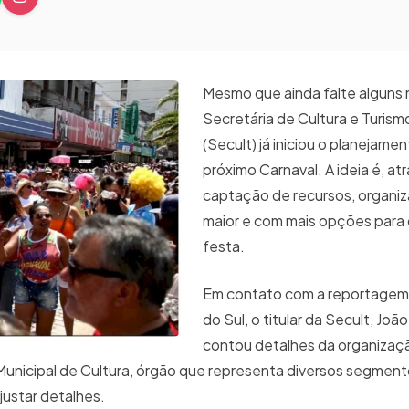
Mesmo que ainda falte alguns 
Secretária de Cultura e Turis
(Secult) já iniciou o planejame
próximo Carnaval. A ideia é, at
captação de recursos, organi
maior e com mais opções para
festa.
Em contato com a reportagem d
do Sul, o titular da Secult, Jo
contou detalhes da organizaç
unicipal de Cultura, órgão que representa diversos segmento
justar detalhes.