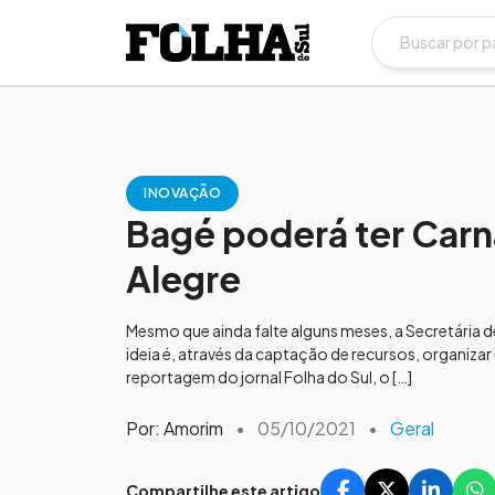
INOVAÇÃO
Bagé poderá ter Car
Alegre
Mesmo que ainda falte alguns meses, a Secretária de
ideia é, através da captação de recursos, organi
reportagem do jornal Folha do Sul, o […]
Por: Amorim
•
05/10/2021
•
Geral
Compartilhe este artigo