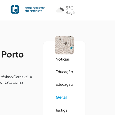
5°C
Bagé
 Porto
Notícias
Educação
 próximo Carnaval. A
 contato com a
Educação
Geral
Justiça