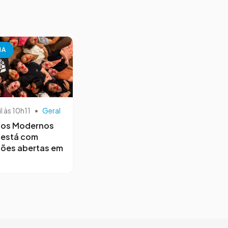
NA
il às 10h11
•
Geral
os Modernos
 está com
ções abertas em