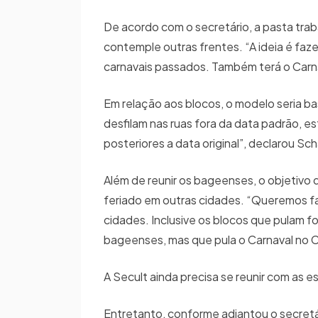
De acordo com o secretário, a pasta tra
contemple outras frentes. “A ideia é faz
carnavais passados. Também terá o Carna
Em relação aos blocos, o modelo seria b
desfilam nas ruas fora da data padrão, es
posteriores a data original”, declarou Sc
Além de reunir os bageenses, o objetivo
feriado em outras cidades. “Queremos faze
cidades. Inclusive os blocos que pulam 
bageenses, mas que pula o Carnaval no C
A Secult ainda precisa se reunir com as 
Entretanto, conforme adiantou o secretár