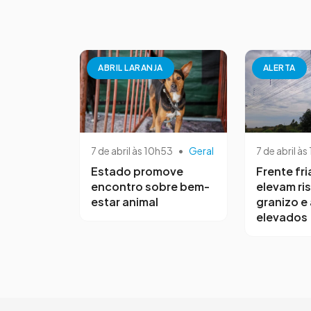
ABRIL LARANJA
ALERTA
7 de abril às 10h53
•
Geral
7 de abril às
Estado promove
Frente fri
encontro sobre bem-
elevam ri
estar animal
granizo e
elevados