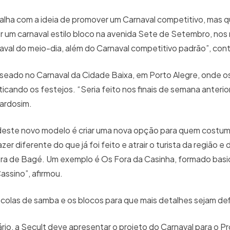
balha com a ideia de promover um Carnaval competitivo, mas
er um carnaval estilo bloco na avenida Sete de Setembro, nos
val do meio-dia, além do Carnaval competitivo padrão”, con
aseado no Carnaval da Cidade Baixa, em Porto Alegre, onde o
ticando os festejos. “Seria feito nos finais de semana anterio
hardosim.
 deste novo modelo é criar uma nova opção para quem costuma
r diferente do que já foi feito e atrair o turista da região e 
fora de Bagé. Um exemplo é Os Fora da Casinha, formado bas
assino”, afirmou.
escolas de samba e os blocos para que mais detalhes sejam def
io, a Secult deve apresentar o projeto do Carnaval para o Pr