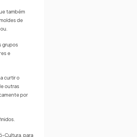
 que também
 moldes de
tou.
s grupos
res e
 curtir o
de outras
icamente por
inidos.
ó-Cultura, para