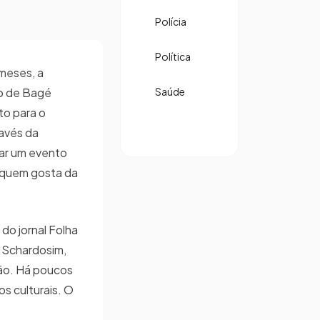
Polícia
Política
meses, a
mo de Bagé
Saúde
nto para o
ravés da
zar um evento
 quem gosta da
o jornal Folha
ão Schardosim,
ão. Há poucos
s culturais. O