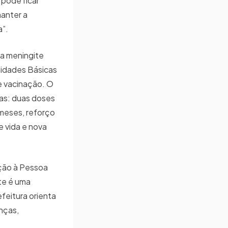
pode ficar
manter a
a”.
 a meningite
nidades Básicas
e vacinação. O
as: duas doses
meses, reforço
 vida e nova
ção à Pessoa
te é uma
feitura orienta
nças,