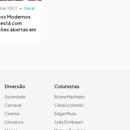
il às 10h11
•
Geral
os Modernos
 está com
ções abertas em
Diversão
Colunistas
Sociedade
Briane Machado
Carnaval
Cátia Liczbinski
Cinema
Edgar Muza
Literatura
João Eichbaum