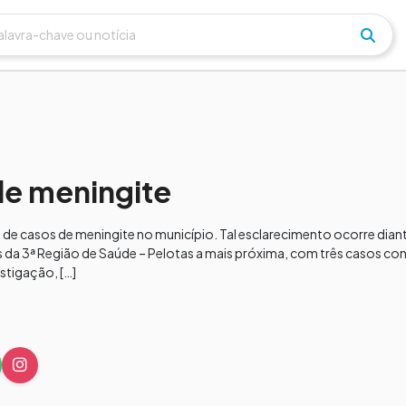
de meningite
o de casos de meningite no município. Tal esclarecimento ocorre dian
 da 3ª Região de Saúde – Pelotas a mais próxima, com três casos co
stigação, […]