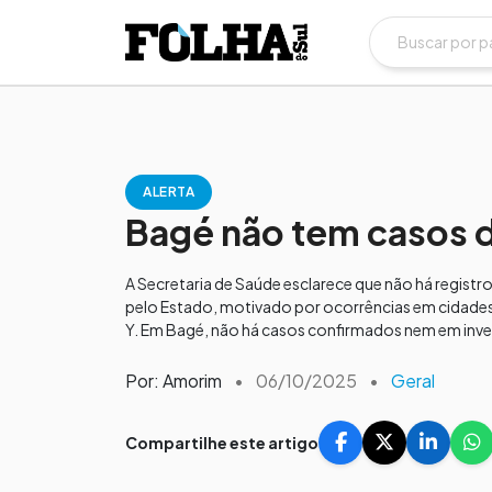
ALERTA
Bagé não tem casos 
A Secretaria de Saúde esclarece que não há registr
pelo Estado, motivado por ocorrências em cidades
Y. Em Bagé, não há casos confirmados nem em inve
Por: Amorim
•
06/10/2025
•
Geral
Compartilhe este artigo