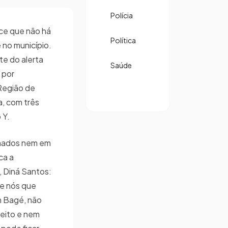
Polícia
ce que não há
Política
 no município.
te do alerta
Saúde
 por
Região de
a, com três
 Y.
rmados nem em
ca a
 Diná Santos:
de nós que
m Bagé, não
eito e nem