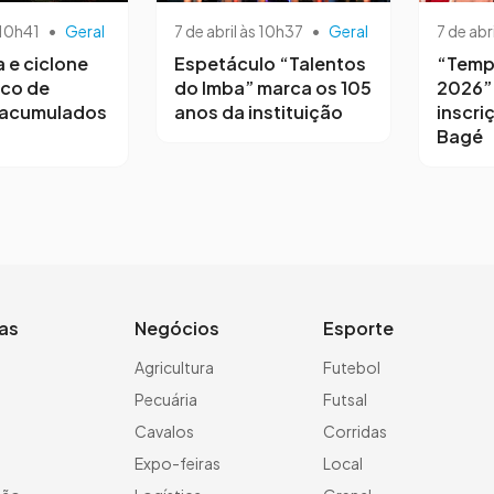
 10h41
•
Geral
7 de abril às 10h37
•
Geral
7 de abr
a e ciclone
Espetáculo “Talentos
“Temp
sco de
do Imba” marca os 105
2026”
 acumulados
anos da instituição
inscri
Bagé
ias
Negócios
Esporte
a
Agricultura
Futebol
Pecuária
Futsal
Cavalos
Corridas
Expo-feiras
Local