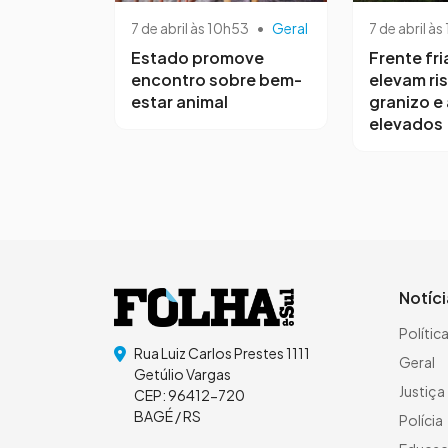
7 de abril às 10h53
•
Geral
7 de abril às
Estado promove
Frente fri
encontro sobre bem-
elevam ri
estar animal
granizo e
elevados
Notíc
Polític
Rua Luiz Carlos Prestes 1111
Geral
Getúlio Vargas
Justiça
CEP: 96412-720
BAGÉ / RS
Polícia