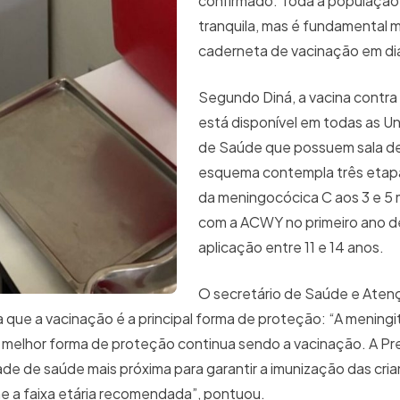
confirmado. Toda a população 
tranquila, mas é fundamental 
caderneta de vacinação em di
Segundo Diná, a vacina contra
está disponível em todas as U
de Saúde que possuem sala d
esquema contempla três etap
da meningocócica C aos 3 e 5 
com a ACWY no primeiro ano de
aplicação entre 11 e 14 anos.
O secretário de Saúde e Aten
 que a vacinação é a principal forma de proteção: “A meningi
a melhor forma de proteção continua sendo a vacinação. A Pre
de de saúde mais próxima para garantir a imunização das cria
e a faixa etária recomendada”, pontuou.