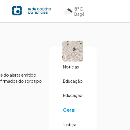
8°C
Bagé
Notícias
te do alerta emitido
nfirmados do sorotipo
Educação
Educação
Geral
Justiça