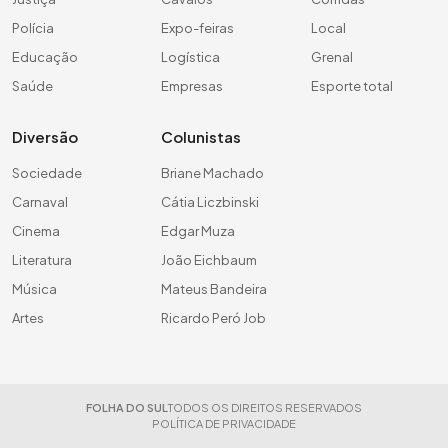
Polícia
Expo-feiras
Local
Educação
Logística
Grenal
Saúde
Empresas
Esporte total
Diversão
Colunistas
Sociedade
Briane Machado
Carnaval
Cátia Liczbinski
Cinema
Edgar Muza
Literatura
João Eichbaum
Música
Mateus Bandeira
Artes
Ricardo Peró Job
FOLHA DO SUL
TODOS OS DIREITOS RESERVADOS
POLÍTICA DE PRIVACIDADE