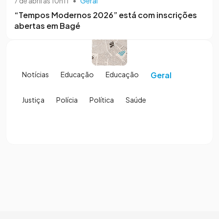
7 de abril às 10h11
•
Geral
“Tempos Modernos 2026” está com inscrições
abertas em Bagé
Notícias
Educação
Educação
Geral
Justiça
Polícia
Política
Saúde