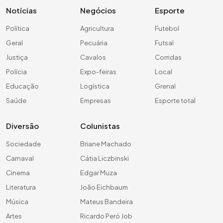
Notícias
Negócios
Esporte
Política
Agricultura
Futebol
Geral
Pecuária
Futsal
Justiça
Cavalos
Corridas
Polícia
Expo-feiras
Local
Educação
Logística
Grenal
Saúde
Empresas
Esporte total
Diversão
Colunistas
Sociedade
Briane Machado
Carnaval
Cátia Liczbinski
Cinema
Edgar Muza
Literatura
João Eichbaum
Música
Mateus Bandeira
Artes
Ricardo Peró Job