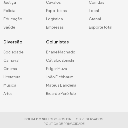
Justiça
Cavalos
Corridas
Polícia
Expo-feiras
Local
Educação
Logística
Grenal
Saúde
Empresas
Esporte total
Diversão
Colunistas
Sociedade
Briane Machado
Carnaval
Cátia Liczbinski
Cinema
Edgar Muza
Literatura
João Eichbaum
Música
Mateus Bandeira
Artes
Ricardo Peró Job
FOLHA DO SUL
TODOS OS DIREITOS RESERVADOS
POLÍTICA DE PRIVACIDADE