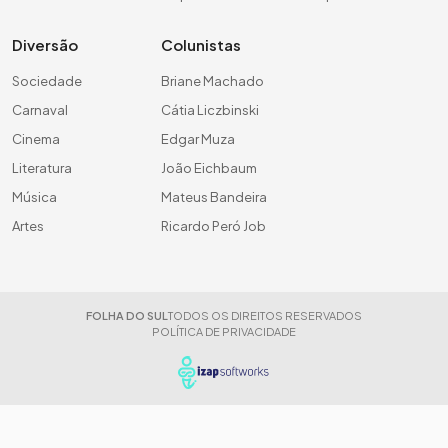
Diversão
Colunistas
Sociedade
Briane Machado
Carnaval
Cátia Liczbinski
Cinema
Edgar Muza
Literatura
João Eichbaum
Música
Mateus Bandeira
Artes
Ricardo Peró Job
FOLHA DO SUL
TODOS OS DIREITOS RESERVADOS
POLÍTICA DE PRIVACIDADE