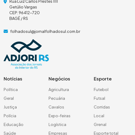
Rua Luiz Carlos Prestes 1111
Getúlio Vargas
CEP: 96412-720
BAGÉ / RS
folhadosul@jornalfolhadosul.com.br
Notícias
Negócios
Esporte
Política
Agricultura
Futebol
Geral
Pecuária
Futsal
Justiça
Cavalos
Corridas
Polícia
Expo-feiras
Local
Educação
Logística
Grenal
Saúde
Empresas
Esporte total