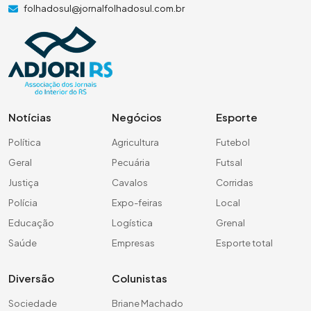
folhadosul@jornalfolhadosul.com.br
Notícias
Negócios
Esporte
Política
Agricultura
Futebol
Geral
Pecuária
Futsal
Justiça
Cavalos
Corridas
Polícia
Expo-feiras
Local
Educação
Logística
Grenal
Saúde
Empresas
Esporte total
Diversão
Colunistas
Sociedade
Briane Machado