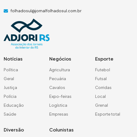
folhadosul@jornalfolhadosul.com.br
Notícias
Negócios
Esporte
Política
Agricultura
Futebol
Geral
Pecuária
Futsal
Justiça
Cavalos
Corridas
Polícia
Expo-feiras
Local
Educação
Logística
Grenal
Saúde
Empresas
Esporte total
Diversão
Colunistas